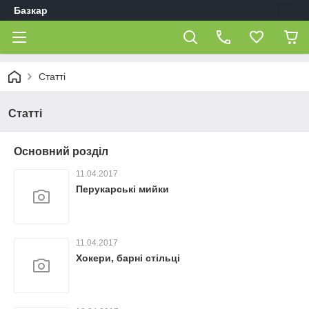
Базкар
Статті
Статті
Основний розділ
11.04.2017
Перукарські мийки
11.04.2017
Хокери, барні стільці