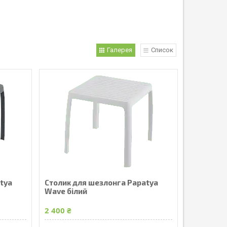
Галерея
Список
tya
Столик для шезлонга Papatya
Wave білий
2 400 ₴