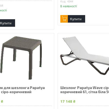
4344
168
В наявності
ності
Купити
Купити
ик для шезлонга Papatya
Шезлонг Papatya Wave сір
 сіро-коричневий
коричневий 61, сітка біла 
 ₴
17 148 ₴