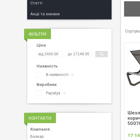
Статті
Акціі та знижки
ФІЛЬТРИ
Ціна
Наявність
В наявності
4
Виробник
Papatya
6
Шезл
корич
КОНТАКТИ
5007
17 14
Базкар