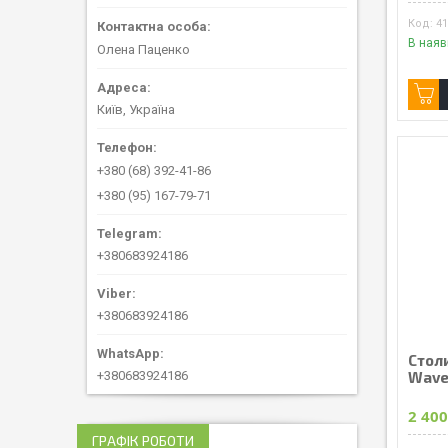
4
В наяв
Олена Паценко
Київ, Україна
+380 (68) 392-41-86
+380 (95) 167-79-71
+380683924186
+380683924186
Стол
+380683924186
Wave
2 400
ГРАФІК РОБОТИ