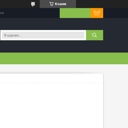
Кошик
їна