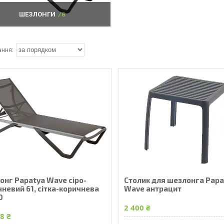
ШЕЗЛОНГИ
6
онг Papatya Wave сіро-
Столик для шезлонга Papa
невий 61, сітка-коричнева
Wave антрацит
0
2 400 ₴
8 ₴