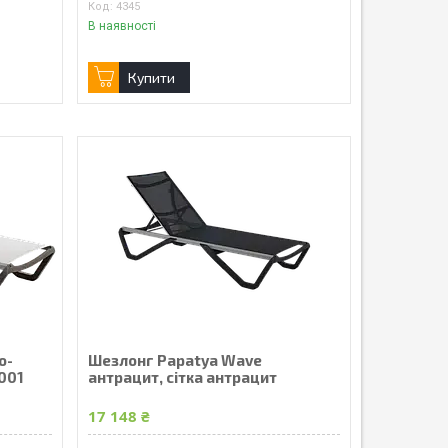
4345
В наявності
Купити
о-
Шезлонг Papatya Wave
5001
антрацит, сітка антрацит
17 148 ₴