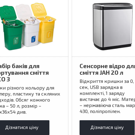
абір баків для
Сенсорне відро дл
ортування сміття
сміття JAH 20 л
CO 3
Відкриття кришки за 0, 
сек, USB зарядка в
ки різного кольору для
комплекті, 1 заряду
перу, пластику та скляних
вистачає до 4 міс. Мате
дходів. Обсяг кожного
– нержавіюча сталь ма
ка – 50 л, розмір –
430, поліпропілен.
х36х54 див.
Дізнатися ціну
Дізнатися ціну