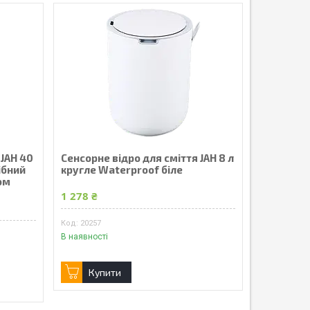
 JAH 40
Сенсорне відро для сміття JAH 8 л
ібний
кругле Waterproof біле
ом
1 278 ₴
20257
В наявності
Купити