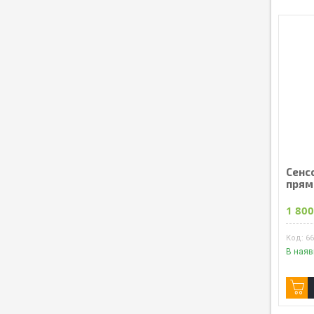
Сенсо
прям
1 800
6
В наяв