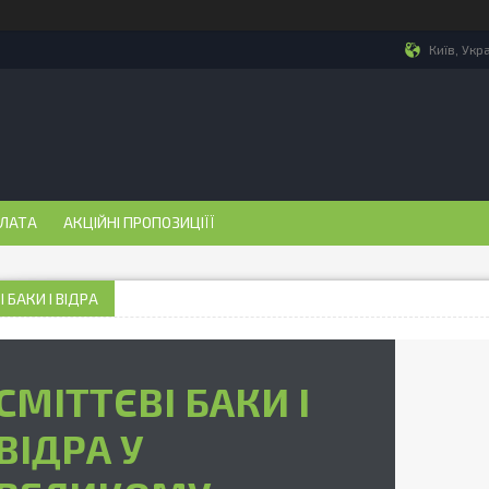
Київ, Укр
ПЛАТА
АКЦІЙНІ ПРОПОЗИЦІЇЇ
 БАКИ І ВІДРА
СМІТТЄВІ БАКИ І
ВІДРА У