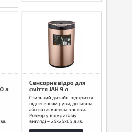
Сенсорне відро для
0 л
сміття JAH 9 л
Стильний дизайн, відкриття
піднесенням руки, дотиком
або натисканням кнопки.
Розмір у відкритому
ва.
вигляді – 25х25х65 див.