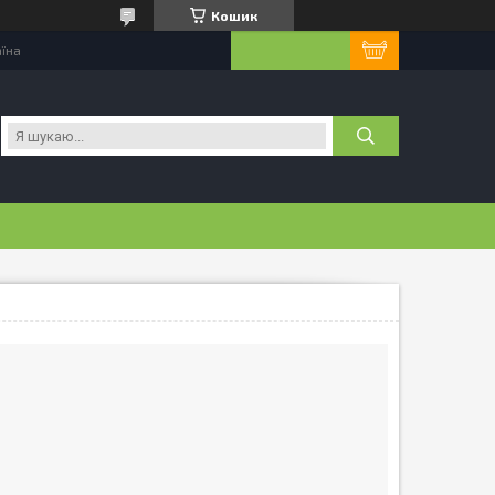
Кошик
аїна