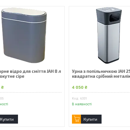
рне відро для сміття JAH 8 л
Урна з попільничкою JAH 25
окутне сіре
квадратна срібний металі
 ₴
4 050 ₴
605
6331
ності
В наявності
Купити
Купити