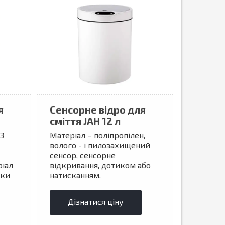
я
Сенсорне відро для
сміття JAH 12 л
3
Матеріал – поліпропілен,
волого - і пилозахищений
сенсор, сенсорне
ріал
відкривання, дотиком або
рки
натисканням.
Дізнатися ціну