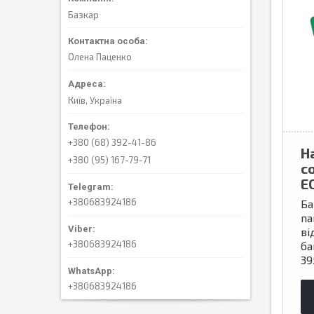
Базкар
Олена Паценко
Київ, Україна
+380 (68) 392-41-86
Н
+380 (95) 167-79-71
с
E
+380683924186
Ба
па
ві
+380683924186
ба
39
+380683924186