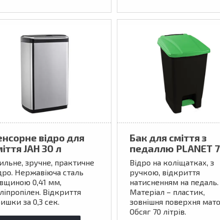
енсорне відро для
Бак для сміття з
іття JAH 30 л
педаллю PLANET 7
ильне, зручне, практичне
Відро на коліщатках, з
дро. Нержавіюча сталь
ручкою, відкриття
вщиною 0,41 мм,
натисненням на педаль.
ліпропілен. Відкриття
Матеріал – пластик,
ишки за 0,3 сек.
зовнішня поверхня мато
Обсяг 70 літрів.