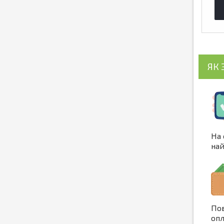
ЯК 
На 
най
Пов
опл