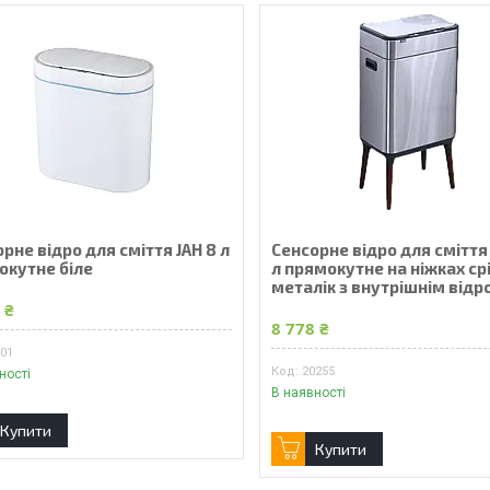
рне відро для сміття JAH 8 л
Сенсорне відро для сміття
окутне біле
л прямокутне на ніжках ср
металік з внутрішнім відр
 ₴
8 778 ₴
601
20255
ності
В наявності
Купити
Купити