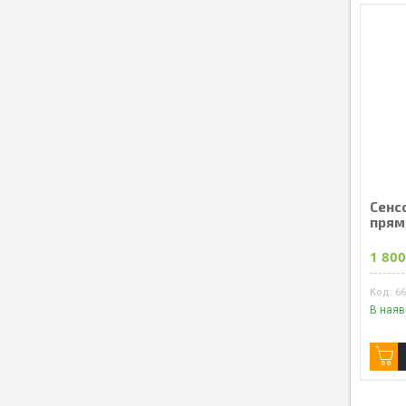
Сенсо
прям
1 800
6
В наяв