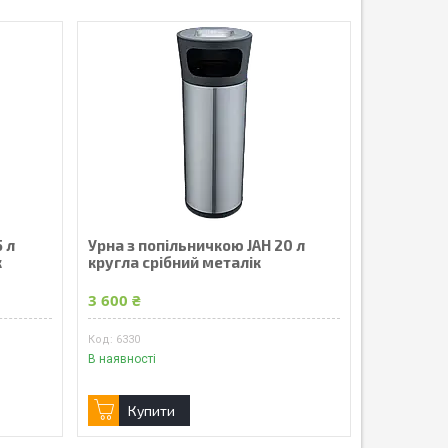
 л
Урна з попільничкою JAH 20 л
к
кругла срібний металік
3 600 ₴
6330
В наявності
Купити