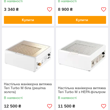
В наявності
В наявності
3 340
8 900
₴
₴
Купити
Купити
Настільна витяжка TERI TURBO M
Модель потужна на 90 Вт, оснащена фільтром
Hepa, магнітної металевої сіткою з нержавійки.
Регульовані обертів – до 3000 об/хв.
Дізнатися ціну
Настільна манікюрна витяжка
Teri Turbo M біла (решітка
Настільна манікюрна витяжка
золота)
Teri Turbo M з HEPA фільтром
В наявності
В наявності
12 500
11 500
₴
₴