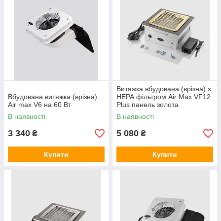
При замовленні від двох штук даруємо безкоштовну
доставку «Новою поштою»
Витяжка вбудована (врізна) з
Вбудована витяжка (врізна)
НЕРА фільтром Air Max VF12
Оплата може бути як на рахунок, так і при отриманні
Air max V6 на 60 Вт
Plus панель золота
В наявності
В наявності
3 340
5 080
₴
₴
Дізнатися більше про нас
Купити
Купити
Інноваційні манікюрні
витяжки для справжніх