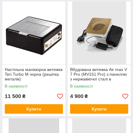
ПЕРЕВАГИ ПОКУПКИ В МАГАЗИНІ
«БАЗКАР»
Надання офіційної гарантії на всі витяжки
Настільна манікюрна витяжка
Вбудована витяжка Air max V
Teri Turbo M чорна (решітка
7 Pro (MV151 Pro) з панеллю
металік)
з нержавіючої сталі в
золотому кольорі
В наявності
В наявності
11 500
4 900
₴
₴
Повна компенсація вартості, якщо товар не підходить
Купити
Купити