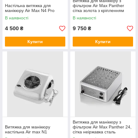
Витяжка для манікюру з
Білий колір корпусу з сіткою металік, НЕРА
Настільна витяжка для
фільтром Air Max Panther
фільтр для абсолютної фільтрації. Потужне
манікюру Air Max N4 Pro
сітка золота з кріпленням
всмоктування 80 Вт, тяга регулюється від 2,5 до
В наявності
В наявності
4,5 м/с.
4 500
9 750
₴
₴
Дізнатися ціну
Купити
Купити
Витяжка для манікюру з
Витяжка для манікюру
фільтром Air Max Panther 24,
настільна Air max N1
сітка неіржавка сталь