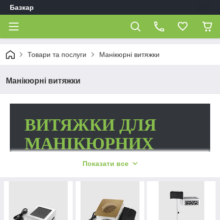
Базкар
Товари та послуги
Манікюрні витяжки
Манікюрні витяжки
ВИТЯЖКИ ДЛЯ
МАНІКЮРНИХ
САЛОНІВ МАРОК
Показати все
ВІД TERI, AIR MAX
І WONDER LINE