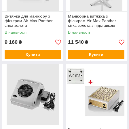
Дізнатися ціну
Витяжка для манікюру з
Манікюрна витяжка з
фільтром Air Max Panther
фільтром Air Max Panther
сітка золота
сітка золота з підставкою
В наявності
В наявності
9 160
11 540
₴
₴
Купити
Купити
Вбудована витяжка TERI 800 2021