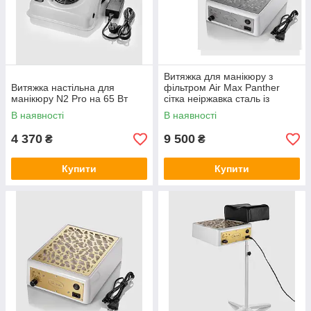
Витяжка для манікюру з
Витяжка настільна для
фільтром Air Max Panther
манікюру N2 Pro на 65 Вт
сітка неіржавка сталь із
кріпленням
В наявності
В наявності
4 370
9 500
₴
₴
Купити
Купити
Настільна витяжка TERI 800 M 2021
Модель білого кольору із золотою сіткою,
орендованій, магнітній. Модель з регулятором
потужності, НЕРА фільтр, 2700 об/хв.
Гарантійний термін – 24 міс.