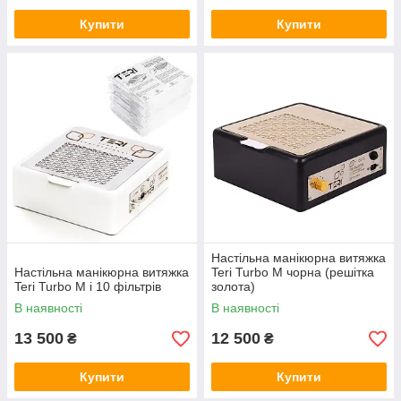
Купити
Купити
Вбудована витяжка TERI TURBO
2021
Білий корпус, сітка золота, НЕРА фільтр. Тиха
робота при високих показниках потужності 90
Настільна манікюрна витяжка
Ват. Гарантія – 3 роки.
Настільна манікюрна витяжка
Teri Turbo M чорна (решітка
Teri Turbo M і 10 фільтрів
золота)
Дізнатися ціну
В наявності
В наявності
13 500
12 500
₴
₴
Купити
Купити