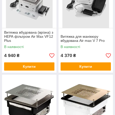
професіоналів!
Витяжка вбудована (врізна) з
НЕРА фільтром Air Max VF12
Витяжка для манікюру
Plus
вбудована Air max V 7 Pro
В наявності
В наявності
4 940
4 370
₴
₴
Купити
Купити