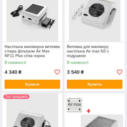
Завдяки
Пристрій
всмоктуванню
привабливо
пилу витяжка
виглядає, тому
допомагає
робоче місце має
уникнути таких
гарний, сучасний
неприємних явищ
вигляд.
Настільна манікюрна витяжка
Витяжка для манікюру
як алергії.
з hepa фільтром Air Max
настільна Air max N3 з
NF11 Plus сітка чорна
подушкою
В наявності
В наявності
Дивитися всі моделі витяжок
4 340
3 540
₴
₴
Купити
Купити
КРАЩІ МОДЕЛІ КАТАЛОГУ, ЯКІ ВЖЕ
Топ продажів
ВИПРОБУВАЛИ В РОБОТІ МАЙСТРА