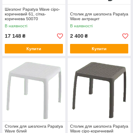
Шезлонг Papatya Wave сіро-
коричневий 61, сітка-
Столик для шезлонга Papatya
коричнева 50070
Wave антрацит
В наявності
В наявності
17 148
2 400
₴
₴
Купити
Купити
Столик для шезлонга Papatya
Столик для шезлонга Papatya
Wave білий
Wave сіро-коричневий