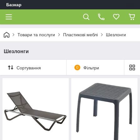
Базкар
Товари та послуги
Пластикові меблі
Шезлонги
Шезлонги
Сортування
0
Фільтри