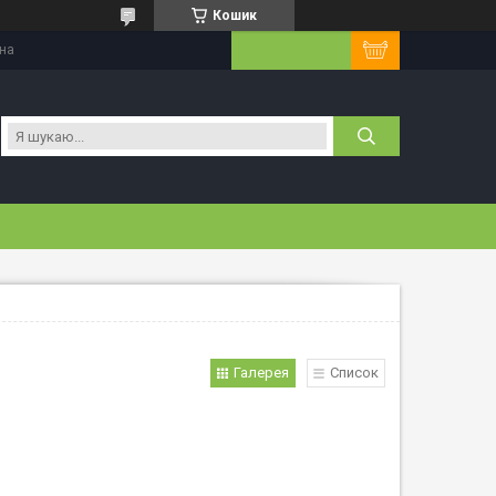
Кошик
їна
Галерея
Список