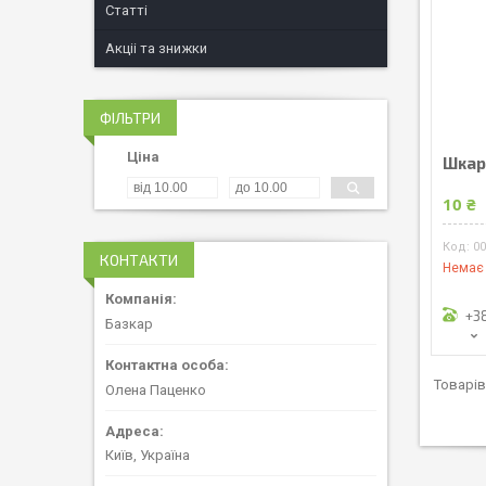
Статті
Акціі та знижки
ФІЛЬТРИ
Ціна
Шкар
10 ₴
0
КОНТАКТИ
Немає 
+3
Базкар
Олена Паценко
Київ, Україна