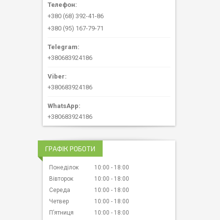
+380 (68) 392-41-86
+380 (95) 167-79-71
+380683924186
+380683924186
+380683924186
ГРАФІК РОБОТИ
Понеділок
10:00
18:00
Вівторок
10:00
18:00
Середа
10:00
18:00
Четвер
10:00
18:00
Пʼятниця
10:00
18:00