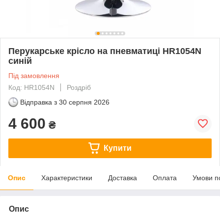
Перукарське крісло на пневматиці HR1054N
синій
Під замовлення
Код: HR1054N
Роздріб
Відправка з
30 серпня 2026
4 600
₴
Купити
Опис
Характеристики
Доставка
Оплата
Умови п
Опис