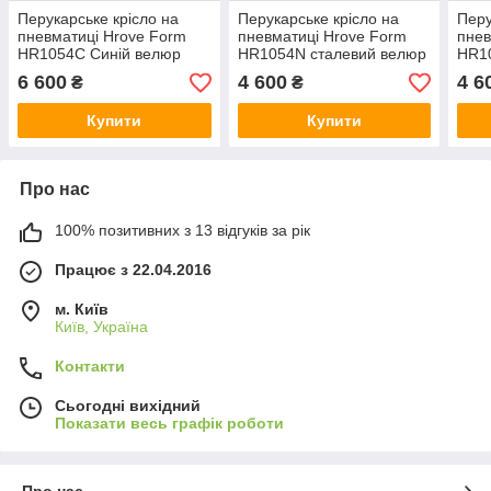
Перукарське крісло на
Перукарське крісло на
Перу
пневматиці Hrove Form
пневматиці Hrove Form
пнев
HR1054C Синій велюр
HR1054N сталевий велюр
HR1
хрестовина золото
6 600
4 600
4 6
₴
₴
Купити
Купити
Про нас
100% позитивних з 13 відгуків за рік
Працює з 22.04.2016
м. Київ
Київ, Україна
Контакти
Сьогодні вихідний
Показати весь графік роботи