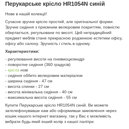
Перукарське крісло HR1054N синій
Нове в нашій колекції!
Сучасне зручне крісло простий, але оригінальної форми.
Зручне сидіння з приємним велюровим покриттям, повністю
обертається, регульоване по висоті. Цей нетрадиційний
предмет меблів стане прекрасною родзинкою естетики офісу,
офісу або салону. Зручність і стиль в одному.
Характеристики:
- регулювання висоти на пневмоцилиндрі
- поворотне сидіння (360 градусів)
-
крісла
нові
- сидіння оббито велюровим матеріалом
- ширина сидіння - 47 см
- висота спинки - 27 см
- висота мінімальна сидіння - 40 см
- максимальна висота сидіння - 55 см
Купити Перукарське крісло HR1054N синій. Ви можете
зателефонувавши нам або оформивши замовлення через
кошик нашого інтернет магазину, так у Вас є можливість
вибрати будь-який інший колір з нашої палітри.