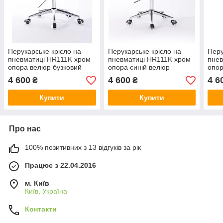
Перукарське крісло на
Перукарське крісло на
Перу
пневматиці HR111K хром
пневматиці HR111K хром
пнев
опора велюр бузковий
опора синій велюр
опор
мед
4 600
4 600
4 6
₴
₴
Купити
Купити
Про нас
100% позитивних з 13 відгуків за рік
Працює з 22.04.2016
м. Київ
Київ, Україна
Контакти