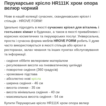
Перукарське крісло HR111K хром опора
велюр чорний
Нове в нашій колекції сучасних, скандинавських крісел і
стільців - HROVE FORM!
Ідеально підходять в якості
сучасних крісел для віталень і
гостьових кімнат
в будинках, а також в якості привабливих і
корисних косметичних та перукарських послуг. Універсальна,
проста і сучасна форма меблів
HROVE FORM
робить її дуже
часто використовується в якості стільців або крісел в
ресторанах, залах чекання та інших пунктах обслуговування
та інформації.
- сидіння оббите велюровим матеріалом
- регулювання висоти на пневматичному циліндрі
- поворотне сидіння (360 градусів)
- хромоване підстава
- абсолютно нові
крісла
- ширина сидіння - 46 см
- висота спинки - 35 см
- висота мінімальна сидіння - 40 см
- максимальна висота сидіння - 54 см
Купити Перукарське крісло HR111K хром опора велюр