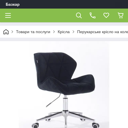
Базкар
Товари та послуги
Крісла
Перукарське крісло на кол