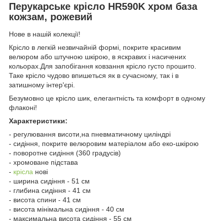
Перукарське крісло HR590K хром база
кожзам, рожевий
Нове в нашій колекції!
Крісло в легкій незвичайній формі, покрите красивим
велюром або штучною шкірою, в яскравих і насичених
кольорах.Для запобігання ковзання крісло густо прошито.
Таке крісло чудово впишеться як в сучасному, так і в
затишному інтер'єрі.
Безумовно це крісло шик, елегантність та комфорт в одному
флаконі!
Характеристики:
- регулювання висоти,на пневматичному циліндрі
- сидіння, покрите велюровим матеріалом або еко-шкірою
- поворотне сидіння (360 градусів)
- хромоване підстава
-
крісла
нові
- ширина сидіння - 51 см
- глибина сидіння - 41 см
- висота спини - 41 см
- висота мінімальна сидіння - 40 см
- максимальна висота сидіння - 55 см