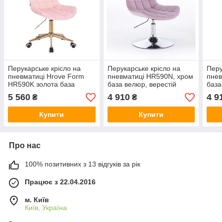
Перукарське крісло на
Перукарське крісло на
Перу
пневматиці Hrove Form
пневматиці HR590N, хром
пнев
HR590K золота база
база велюр, верестій
база
велюр рожевий
5 560
4 910
4 9
₴
₴
Купити
Купити
Про нас
100% позитивних з 13 відгуків за рік
Працює з 22.04.2016
м. Київ
Київ, Україна