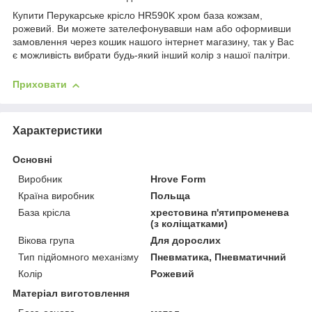
Купити Перукарське крісло HR590K хром база кожзам,
рожевий. Ви можете зателефонувавши нам або оформивши
замовлення через кошик нашого інтернет магазину, так у Вас
є можливість вибрати будь-який інший колір з нашої палітри.
Приховати
Характеристики
Основні
Виробник
Hrove Form
Країна виробник
Польща
База крісла
хрестовина п'ятипроменева
(з коліщатками)
Вікова група
Для дорослих
Тип підйомного механізму
Пневматика, Пневматичний
Колір
Рожевий
Матеріал виготовлення