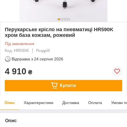
Перукарське крісло на пневматиці HR590K
хром база кожзам, рожевий
Під замовлення
Код: HR590K
Роздріб
Відправка з
24 серпня 2026
4 910
₴
Купити
Опис
Характеристики
Доставка
Оплата
Умови п
Опис