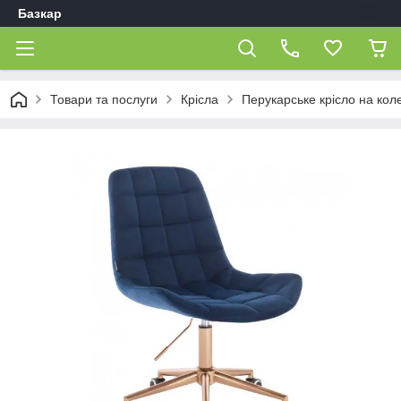
Базкар
Товари та послуги
Крісла
Перукарське крісло на кол