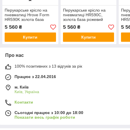
Перукарське крісло на
Перукарське крісло на
Перу
пневматиці Hrove Form
пневматиці HR590C,
пнев
HR590K золота база
золота база рожевий
HR59
велюр рожевий
вел
5 560
5 560
5 5
₴
₴
Купити
Купити
Про нас
100% позитивних з 13 відгуків за рік
Працює з 22.04.2016
м. Київ
Київ, Україна
Контакти
Сьогодні працює з 10:00 до 18:00
Показати весь графік роботи