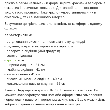
Крісло в легкій незвичайній формі вкрите красивим велюром в
яскравих і насичених кольорах. Для запобігання ковзання
крісло густо прошито. Таке крісло чудово впишеться як в
сучасному, так і в затишному інтер'єрі.
Безумовно це крісло шик, елегантність та комфорт в одному
флаконі!
Характеристики:
- регулювання висоти,на пневматичному циліндрі
- сидіння, покрите велюровим матеріалом
- поворотне сидіння (360 градусів)
- золоте підстава
-
крісла
нові
- ширина сидіння - 51 см
- глибина сидіння - 41 см
- висота спини - 41 см
- висота мінімальна сидіння - 40 см
- максимальна висота сидіння - 55 см
Купити Перукарське крісло HR590K, золота база синій. Ви
можете зателефонувавши нам або оформивши замовлення
через кошик нашого інтернет магазину, так у Вас є можливість
вибрати будь-який інший колір з нашої палітри.