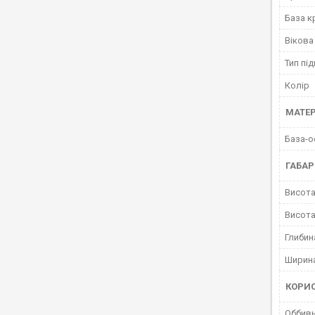
База к
Вікова
Тип пі
Колір
МАТЕР
База-о
ГАБАР
Висота
Висота
Глибин
Ширина
КОРИ
Оббивн