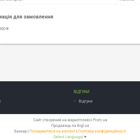
мація для замовлення
000 ₴
ВІДГУКИ
с
Відгуки
Сайт створений на маркетплейсі
Prom.ua
Продавець на Bigl.ua
Базкар |
Поскаржитися на контент
|
Політика конфіденційності
Select Language
▼