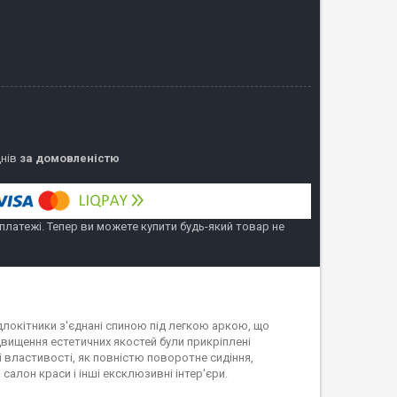
днів
за домовленістю
 платежі. Тепер ви можете купити будь-який товар не
длокітники з'єднані спиною під легкою аркою, що
вищення естетичних якостей були прикріплені
і властивості, як повністю поворотне сидіння,
салон краси і інші ексклюзивні інтер'єри.