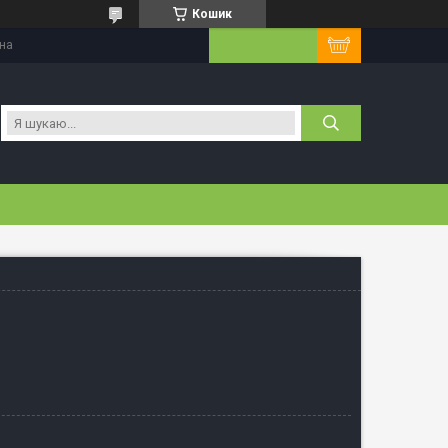
Кошик
їна