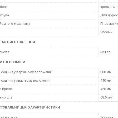
рісла
хрестовин
 група
Для дорос
дйомного механізму
Пневматик
Чорний
ІАЛ ВИГОТОВЛЕННЯ
снова
метал
ИТНІ РОЗМІРИ
 сидіння у верхньому положенні
600 мм
 сидіння у нижньому положенні
440 мм
а крісла
420 мм
 крісла
68.5 мм
СТУВАЛЬНИЦЬКІ ХАРАКТЕРИСТИКИ
ий матеріал
Тканина