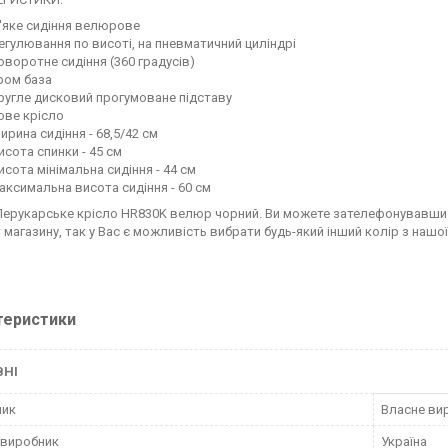
м'яке сидіння велюрове
регулювання по висоті, на пневматичний циліндрі
поворотне сидіння (360 градусів)
хром база
кругле дисковий прогумоване підставу
нове крісло
ширина сидіння - 68,5/42 см
висота спинки - 45 см
висота мінімальна сидіння - 44 см
максимальна висота сидіння - 60 см
Перукарське крісло HR830K велюр чорний. Ви можете зателефонувавш
 магазину, так у Вас є можливість вибрати будь-який інший колір з нашої
теристики
ВНІ
ник
Власне ви
 виробник
Україна