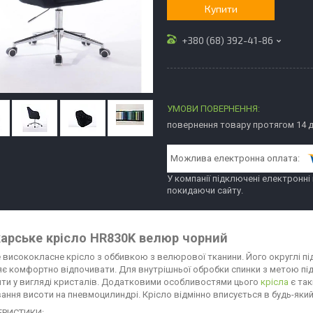
Купити
+380 (68) 392-41-86
повернення товару протягом 14 
У компанії підключені електронні
покидаючи сайту.
арське крісло HR830K велюр чорний
 висококласне крісло з оббивкою з велюрової тканини. Його округлі пі
є комфортно відпочивати. Для внутрішньої обробки спинки з метою під
ти у вигляді кристалів. Додатковими особливостями цього
крісла
є так
ання висоти на пневмоцилиндрі. Крісло відмінно вписується в будь-який 
ЕРИСТИКИ: