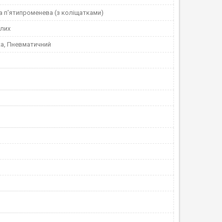
а п'ятипроменева (з коліщатками)
лих
а, Пневматичний