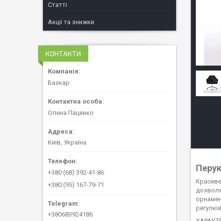
Статті
Акціі та знижки
КОНТАКТИ
Базкар
Олена Паценко
Київ, Україна
Перук
+380 (68) 392-41-86
Красиве
+380 (95) 167-79-71
дозволя
орнамен
регулюв
+380683924186
ХАРАКТ