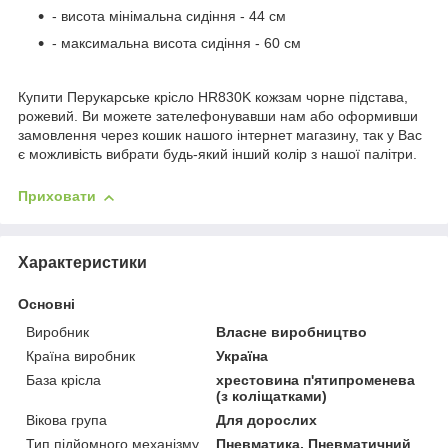
- висота мінімальна сидіння - 44 см
- максимальна висота сидіння - 60 см
Купити Перукарське крісло HR830K кожзам чорне підстава,
рожевий. Ви можете зателефонувавши нам або оформивши
замовлення через кошик нашого інтернет магазину, так у Вас
є можливість вибрати будь-який інший колір з нашої палітри.
Приховати
Характеристики
Основні
Виробник
Власне виробництво
Країна виробник
Україна
База крісла
хрестовина п'ятипроменева
(з коліщатками)
Вікова група
Для дорослих
Тип підйомного механізму
Пневматика, Пневматичний