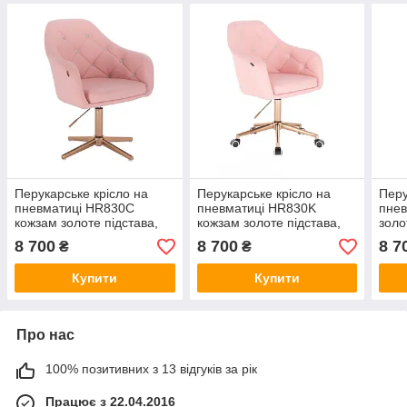
Перукарське крісло на
Перукарське крісло на
Перу
пневматиці HR830C
пневматиці HR830K
пнев
кожзам золоте підстава,
кожзам золоте підстава,
золо
рожевий
рожевий
8 700
8 700
8 7
₴
₴
Купити
Купити
Про нас
100% позитивних з 13 відгуків за рік
Працює з 22.04.2016