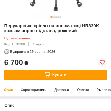
Перукарське крісло на пневматиці HR830K
кожзам чорне підстава, рожевий
Під замовлення
Код: HR830K
Роздріб
Відправка з
29 серпня 2026
6 700
₴
Купити
Опис
Характеристики
Доставка
Оплата
Умови п
Опис