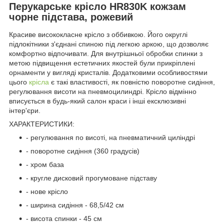
Перукарське крісло HR830K кожзам
чорне підстава, рожевий
Красиве висококласне крісло з оббивкою. Його округлі
підлокітники з'єднані спиною під легкою аркою, що дозволяє
комфортно відпочивати. Для внутрішньої обробки спинки з
метою підвищення естетичних якостей були прикріплені
орнаменти у вигляді кристалів. Додатковими особливостями
цього
крісла
є такі властивості, як повністю поворотне сидіння,
регулювання висоти на пневмоцилиндрі. Крісло відмінно
вписується в будь-який салон краси і інші ексклюзивні
інтер'єри.
ХАРАКТЕРИСТИКИ:
- регулювання по висоті, на пневматичний циліндрі
- поворотне сидіння (360 градусів)
- хром база
- кругле дисковий прогумоване підставу
- нове крісло
- ширина сидіння - 68,5/42 см
- висота спинки - 45 см