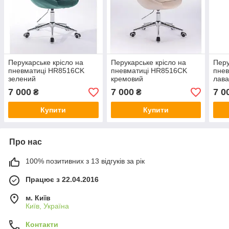
Перукарське крісло на
Перукарське крісло на
Перу
пневматиці HR8516CK
пневматиці HR8516CK
пне
зелений
кремовий
лав
7 000
7 000
7 0
₴
₴
Купити
Купити
Про нас
100% позитивних з 13 відгуків за рік
Працює з 22.04.2016
м. Київ
Київ, Україна
Контакти