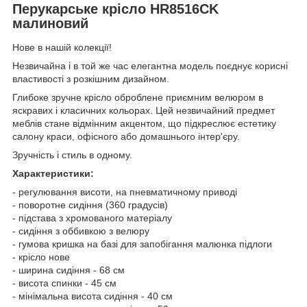
Перукарське крісло HR8516CK
малиновий
Нове в нашій колекції!
Незвичайна і в той же час елегантна модель поєднує корисні
властивості з розкішним дизайном.
Глибоке зручне крісло оброблене приємним велюром в
яскравих і класичних кольорах. Цей незвичайний предмет
меблів стане відмінним акцентом, що підкреслює естетику
салону краси, офісного або домашнього інтер'єру.
Зручність і стиль в одному.
Характеристики:
- регулювання висоти, на пневматичному приводі
- поворотне сидіння (360 градусів)
- підстава з хромованого матеріалу
- сидіння з оббивкою з велюру
- гумова кришка на базі для запобігання малюнка підлоги
- крісло нове
- ширина сидіння - 68 см
- висота спинки - 45 см
- мінімальна висота сидіння - 40 см