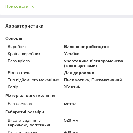
Приховати
Характеристики
Основні
Виробник
Власне виробництво
Країна виробник
Україна
База крісла
хрестовина п'ятипроменева
(з коліщатками)
Вікова група
Для дорослих
Тип підйомного механізму
Пневматика, Пневматичний
Колір
Жовтий
Матеріал виготовлення
База-основа
метал
Габаритні розміри
Висота сидіння у
520 мм
верхньому положенні
Висота сидіння у
400 мм