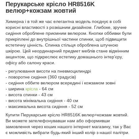
Перукарське крісло HR8516K
велюр+кожзам жовтий
Химерна і в той же час елегантна модель поєднує в собі
корисні властивості з розкішним дизайном. Глибоке, зручне
сидіння оброблене приємним велюром. Кнопки оббивки були
прикріплені до внутрішньої частини спинки, щоб підвищити
естетичну цінність. Спинка стільця оброблена штучною
шкірою. Цей неординарний предмет меблів стане відмінним
акцентом, що підкреслює естетику домашнього інтер'єру,
офісу або салону краси.
- регулювання висоти на пневмоцилиндрі
- поворотне сидіння (360 градусів)
- сидіння оббите велюром всередині і кожзамом зовні
- ширина
крісла
- 64 см
- висота спинки - 43 см
- висота мінімальна сидіння - 40 см
- максимальна висота сидіння - 52 см
Купити Перукарське крісло HR8516K велюр+кожзам жовтий.
Ви можете зателефонувавши нам або оформивши
замовлення через кошик нашого інтернет магазину, так у Вас
є можливість вибрати будь-який інший колір з нашої палітри.