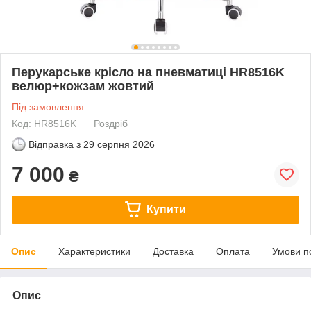
Перукарське крісло на пневматиці HR8516K
велюр+кожзам жовтий
Під замовлення
Код: HR8516K
Роздріб
Відправка з
29 серпня 2026
7 000
₴
Купити
Опис
Характеристики
Доставка
Оплата
Умови п
Опис