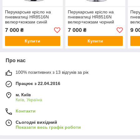
Перукарське крісло на
Перукарське крісло на
Перу
пневматиці HR8516N
пневматиці HR8516N
пне
велюр+кожзам синій
велюр+кожзам чорний
вел
7 000
7 000
9 0
₴
₴
Купити
Купити
Про нас
100% позитивних з 13 відгуків за рік
Працює з 22.04.2016
м. Київ
Київ, Україна
Контакти
Сьогодні вихідний
Показати весь графік роботи