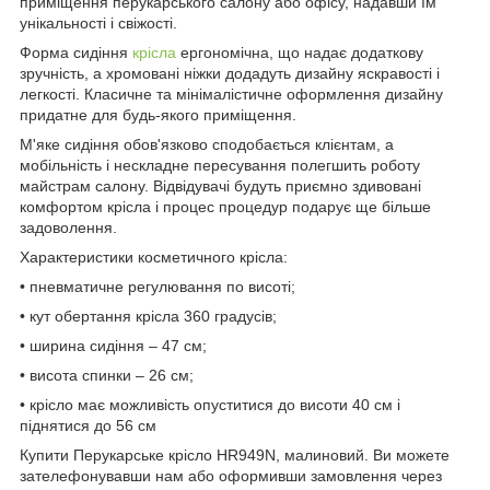
приміщення перукарського салону або офісу, надавши їм
унікальності і свіжості.
Форма сидіння
крісла
ергономічна, що надає додаткову
зручність, а хромовані ніжки додадуть дизайну яскравості і
легкості. Класичне та мінімалістичне оформлення дизайну
придатне для будь-якого приміщення.
М'яке сидіння обов'язково сподобається клієнтам, а
мобільність і нескладне пересування полегшить роботу
майстрам салону. Відвідувачі будуть приємно здивовані
комфортом крісла і процес процедур подарує ще більше
задоволення.
Характеристики косметичного крісла:
• пневматичне регулювання по висоті;
• кут обертання крісла 360 градусів;
• ширина сидіння – 47 см;
• висота спинки – 26 см;
• крісло має можливість опуститися до висоти 40 см і
піднятися до 56 см
Купити Перукарське крісло HR949N, малиновий. Ви можете
зателефонувавши нам або оформивши замовлення через