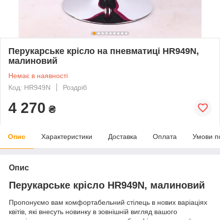
Перукарське крісло на пневматиці HR949N,
малиновий
Немає в наявності
Код: HR949N
Роздріб
4 270
₴
Опис
Характеристики
Доставка
Оплата
Умови п
Опис
Перукарське крісло HR949N, малиновий
Пропонуємо вам комфортабельний стілець в нових варіаціях
квітів, які внесуть новинку в зовнішній вигляд вашого