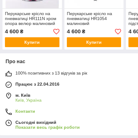
Перукарське крісло на
Перукарське крісло на
Перу
пневматиці HR111N хром
пневматиці HR1054
пнев
опора велюр малиновий
малиновий
підс
4 600
4 600
4 6
₴
₴
Купити
Купити
Про нас
100% позитивних з 13 відгуків за рік
Працює з 22.04.2016
м. Київ
Київ, Україна
Контакти
Сьогодні вихідний
Показати весь графік роботи