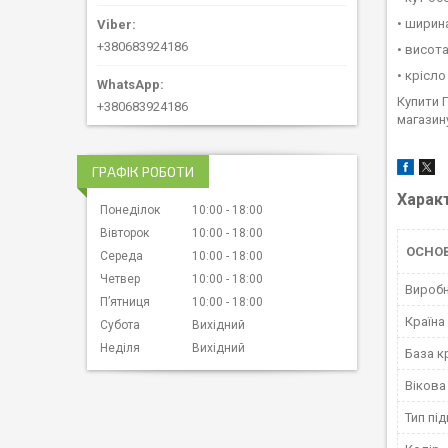
• ширина
+380683924186
• висота
• крісло
Купити 
+380683924186
магазину
ГРАФІК РОБОТИ
Харак
Понеділок
10:00
18:00
Вівторок
10:00
18:00
ОСНО
Середа
10:00
18:00
Четвер
10:00
18:00
Вироб
Пʼятниця
10:00
18:00
Країна
Субота
Вихідний
Неділя
Вихідний
База к
Вікова
Тип пі