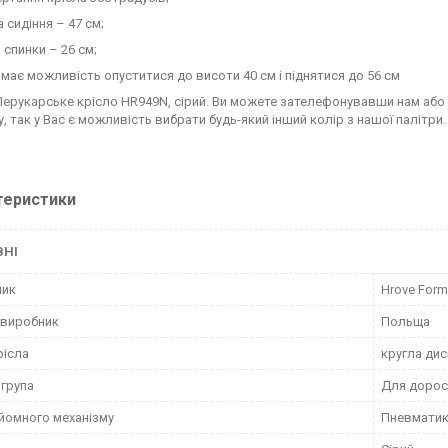
 сидіння – 47 см;
 спинки – 26 см;
 має можливість опуститися до висоти 40 см і піднятися до 56 см
Перукарське крісло HR949N, сірий. Ви можете зателефонувавши нам аб
, так у Вас є можливість вибрати будь-який інший колір з нашої палітри.
теристики
ВНІ
ник
Hrove Form
 виробник
Польща
рісла
кругла ди
 група
Для дорос
дйомного механізму
Пневматик