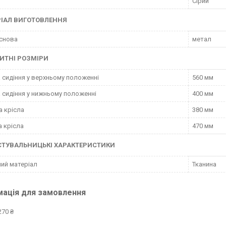
Сірий
ІАЛ ВИГОТОВЛЕННЯ
снова
метал
ИТНІ РОЗМІРИ
 сидіння у верхньому положенні
560 мм
 сидіння у нижньому положенні
400 мм
а крісла
380 мм
 крісла
470 мм
СТУВАЛЬНИЦЬКІ ХАРАКТЕРИСТИКИ
ий матеріал
Тканина
мація для замовлення
270 ₴