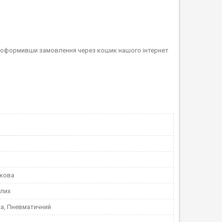
о оформивши замовлення через кошик нашого інтернет
скова
лих
а, Пневматичний