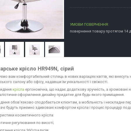
повернення товару протягом 14 
арське крісло HR949N, сірий
ємо вам комфортабельний стілець в нових варіаціях квітів, які внесуть
ького салону або офісу, надавши їм унікальності і свіжості.
идіння
крісла
ергономічна, що надає додаткову зручність, а хромовані н
малістичне оформлення дизайну придатне для будь-якого приміщення.
идіння обов'язково сподобається клієнтам, а мобільність і нескладне 
вачі будуть приємно здивовані комфортом крісла і процес процедур под
ристики косметичного крісла:
атичне регулювання по висоті;
ертання крісла 360 градусів;