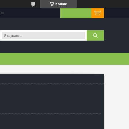
Кошик
їна