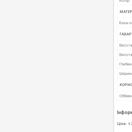
Колір
МАТЕР
База-о
ГАБАР
Висота
Висота
Глибин
Ширина
КОРИ
Оббивн
Інфор
Ціна:
4 