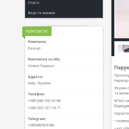
Статті
Акціі та знижки
КОНТАКТИ
Базкар
Олена Паценко
Перук
Пропону
перукарс
Київ, Україна
Форма с
та міні
М'яке с
+380 (68) 392-41-86
Відвіду
+380 (95) 167-79-71
Характе
• пневм
+380683924186
• кут об