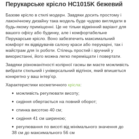
Перукарське крісло HC1015K бежевий
Базове крісло в стилі модерн. Завдяки досить простому і
лаконічному дизайну така модель буде чудово виглядати в
будь-якому приміщенні. Це не тільки відмінний варіант для
вашого офісу або будинку, але і комфортабельне
Перукарське крісло. Воно забезпечить максимальний
комфорт як відвідувачів салону краси або перукарні, так і
майстрам для їх роботи. Стілець простий і зручний у
використанні, його можна легко переміщати і повертати.
Завдяки різноманітності колірної гасмы ви маєте можливість
вибрати стильний і універсальний відтінок, який впишеться
конкретно у ваш інтер'єр.
Характеристики косметичного
крісла
:
можливість регулювати висоту;
сидіння обертається на повний оборот;
спинка висотою 40 см;
сидіння 41 см шириною;
регулювання по висоті від мінімального значення до
38 см до максимального 56 см