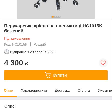
Перукарське крісло на пневматиці HC1015K
бежевий
Під замовлення
Код: HC1015K
Роздріб
Відправка з
29 серпня 2026
4 300
₴
Купити
Опис
Характеристики
Доставка
Оплата
Умови п
Опис