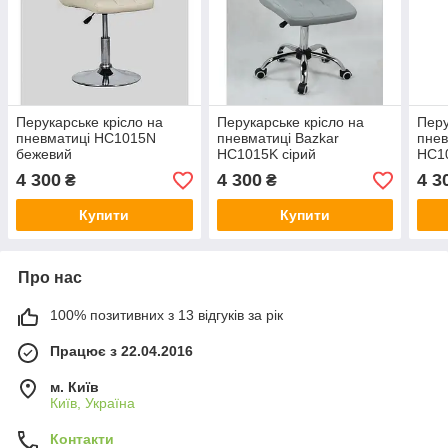
Перукарське крісло на
Перукарське крісло на
Перу
пневматиці HC1015N
пневматиці Bazkar
пнев
бежевий
HC1015K сірий
HC1
4 300
4 300
4 3
₴
₴
Купити
Купити
Про нас
100% позитивних з 13 відгуків за рік
Працює з 22.04.2016
м. Київ
Київ, Україна
Контакти