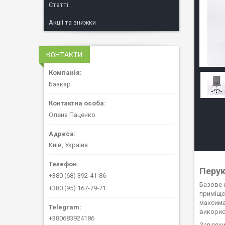
Статті
Акціі та знижки
КОНТАКТИ
Базкар
Олена Паценко
Київ, Україна
Перук
+380 (68) 392-41-86
Базове 
+380 (95) 167-79-71
приміще
максимал
викорис
+380683924186
Завдяки