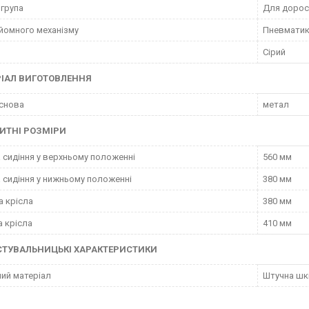
 група
Для дорос
дйомного механізму
Пневматик
Сірий
ІАЛ ВИГОТОВЛЕННЯ
снова
метал
ИТНІ РОЗМІРИ
 сидіння у верхньому положенні
560 мм
 сидіння у нижньому положенні
380 мм
а крісла
380 мм
 крісла
410 мм
СТУВАЛЬНИЦЬКІ ХАРАКТЕРИСТИКИ
ий матеріал
Штучна шк