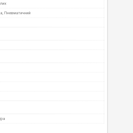
лих
а, Пневматичний
іра