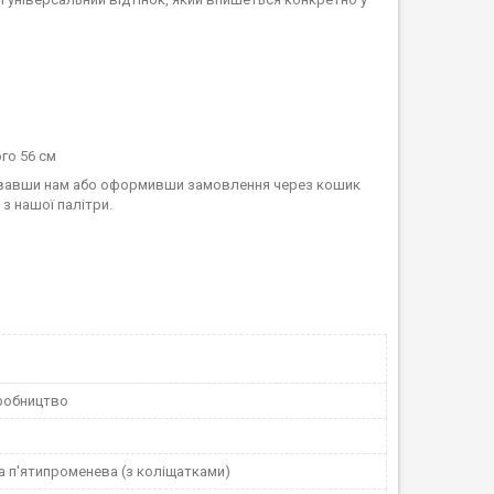
го 56 см
нувавши нам або оформивши замовлення через кошик
 з нашої палітри.
робництво
а п'ятипроменева (з коліщатками)