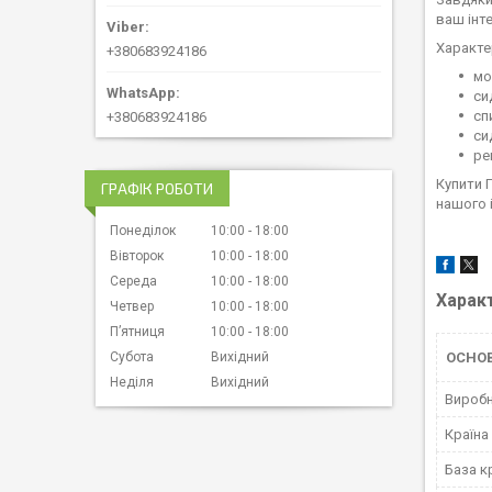
ваш інте
Характе
+380683924186
мо
си
сп
+380683924186
си
ре
Купити 
ГРАФІК РОБОТИ
нашого і
Понеділок
10:00
18:00
Вівторок
10:00
18:00
Середа
10:00
18:00
Харак
Четвер
10:00
18:00
Пʼятниця
10:00
18:00
ОСНО
Субота
Вихідний
Неділя
Вихідний
Вироб
Країна
База к