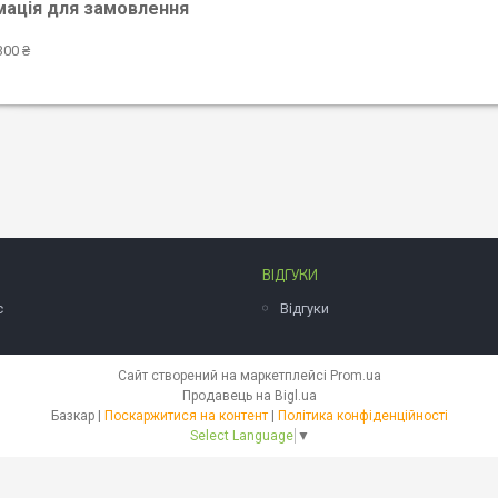
мація для замовлення
300 ₴
ВІДГУКИ
с
Відгуки
Сайт створений на маркетплейсі
Prom.ua
Продавець на Bigl.ua
Базкар |
Поскаржитися на контент
|
Політика конфіденційності
Select Language
▼