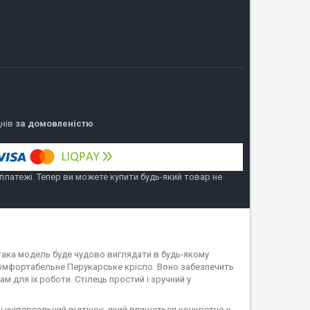
днів
за домовленістю
 платежі. Тепер ви можете купити будь-який товар не
така модель буде чудово виглядати в будь-якому
і комфортабельне Перукарське крісло. Воно забезпечить
м для їх роботи. Стілець простий і зручний у
і універсальний відтінок, який впишеться конкретно у