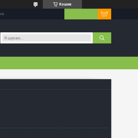
Кошик
їна