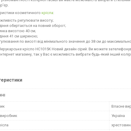
р'єр.
ристики косметичного
крісла
:
жливість регулювати висоту;
діння обертається на повний оборот;
инка висотою 40 см;
діння 41 см шириною;
гулювання по висоті від мінімального значення до 38 см до максимально
Перукарське крісло HC1015K Новий дизайн сірий. Ви можете зателефо
нтернет магазину, так у Вас є можливість вибрати будь-який інший колір
теристики
ВНІ
ник
Власне ви
 виробник
Україна
рісла
хрестовин