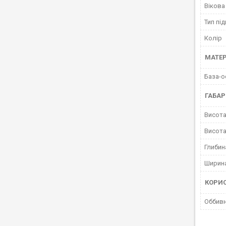
Вікова
Тип пі
Колір
МАТЕР
База-о
ГАБАР
Висота
Висота
Глибин
Ширина
КОРИ
Оббивн