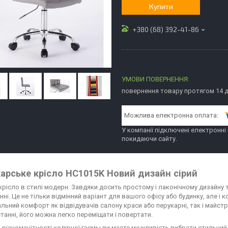
Купити
+380 (68) 392-41-86
повернення товару протягом 14 
У компанії підключені електронні
покидаючи сайту.
арське крісло HC1015K Новий дизайн сірий
крісло в стилі модерн. Завдяки досить простому і лаконічному дизайну 
нні. Це не тільки відмінний варіант для вашого офісу або будинку, але 
ьний комфорт як відвідувачів салону краси або перукарні, так і майстра
танні, його можна легко переміщати і повертати.
 різноманітності колірної гасмы ви маєте можливість вибрати стильний 