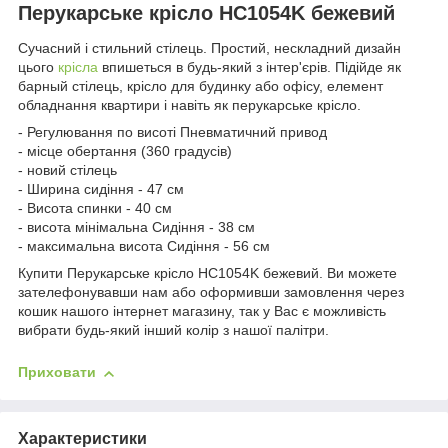
Перукарське крісло HC1054K бежевий
Сучасний і стильний стілець. Простий, нескладний дизайн
цього
крісла
впишеться в будь-який з інтер'єрів. Підійде як
барный стілець, крісло для будинку або офісу, елемент
обладнання квартири і навіть як перукарське крісло.
- Регулювання по висоті Пневматичний привод
- місце обертання (360 градусів)
- новий стілець
- Ширина сидіння - 47 см
- Висота спинки - 40 см
- висота мінімальна Сидіння - 38 см
- максимальна висота Сидіння - 56 см
Купити Перукарське крісло HC1054K бежевий. Ви можете
зателефонувавши нам або оформивши замовлення через
кошик нашого інтернет магазину, так у Вас є можливість
вибрати будь-який інший колір з нашої палітри.
Приховати
Характеристики