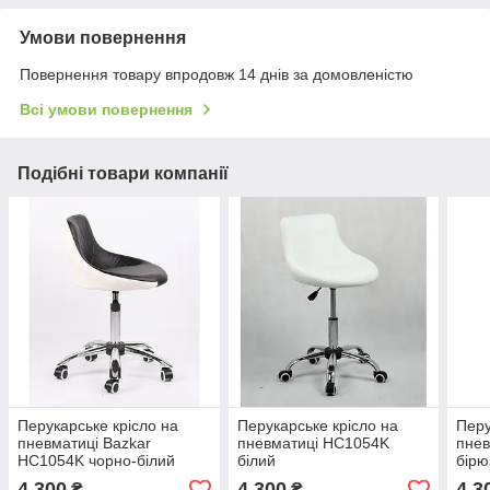
Умови повернення
Повернення товару впродовж 14 днів за домовленістю
Всі умови повернення
Подібні товари компанії
Перукарське крісло на
Перукарське крісло на
Перу
пневматиці Bazkar
пневматиці HC1054K
пне
HC1054K чорно-білий
білий
бірю
4 300
4 300
4 3
₴
₴