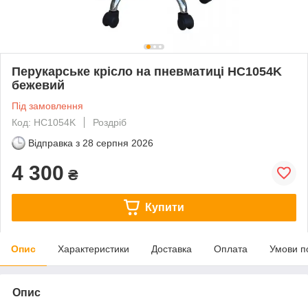
Перукарське крісло на пневматиці HC1054K
бежевий
Під замовлення
Код: HC1054K
Роздріб
Відправка з
28 серпня 2026
4 300
₴
Купити
Опис
Характеристики
Доставка
Оплата
Умови п
Опис