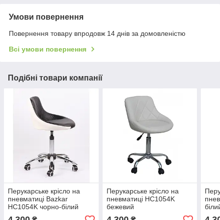
Умови повернення
Повернення товару впродовж 14 днів за домовленістю
Всі умови повернення
Подібні товари компанії
Перукарське крісло на
Перукарське крісло на
Перу
пневматиці Bazkar
пневматиці HC1054K
пне
HC1054K чорно-білий
бежевий
біли
4 300
4 300
4 3
₴
₴