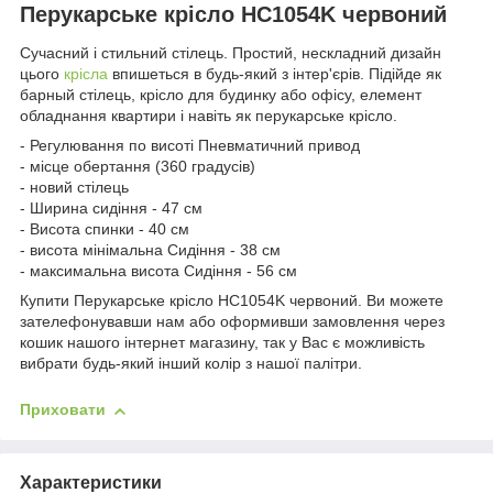
Перукарське крісло HC1054K червоний
Сучасний і стильний стілець. Простий, нескладний дизайн
цього
крісла
впишеться в будь-який з інтер'єрів. Підійде як
барный стілець, крісло для будинку або офісу, елемент
обладнання квартири і навіть як перукарське крісло.
- Регулювання по висоті Пневматичний привод
- місце обертання (360 градусів)
- новий стілець
- Ширина сидіння - 47 см
- Висота спинки - 40 см
- висота мінімальна Сидіння - 38 см
- максимальна висота Сидіння - 56 см
Купити Перукарське крісло HC1054K червоний. Ви можете
зателефонувавши нам або оформивши замовлення через
кошик нашого інтернет магазину, так у Вас є можливість
вибрати будь-який інший колір з нашої палітри.
Приховати
Характеристики