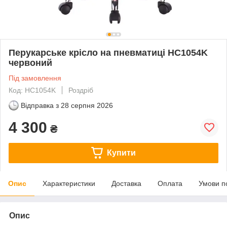
Перукарське крісло на пневматиці HC1054K
червоний
Під замовлення
Код: HC1054K
Роздріб
Відправка з
28 серпня 2026
4 300
₴
Купити
Опис
Характеристики
Доставка
Оплата
Умови п
Опис