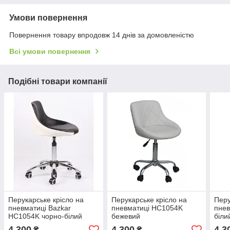
Умови повернення
Повернення товару впродовж 14 днів за домовленістю
Всі умови повернення
Подібні товари компанії
Перукарське крісло на
Перукарське крісло на
Перу
пневматиці Bazkar
пневматиці HC1054K
пне
HC1054K чорно-білий
бежевий
біли
4 300
4 300
4 3
₴
₴