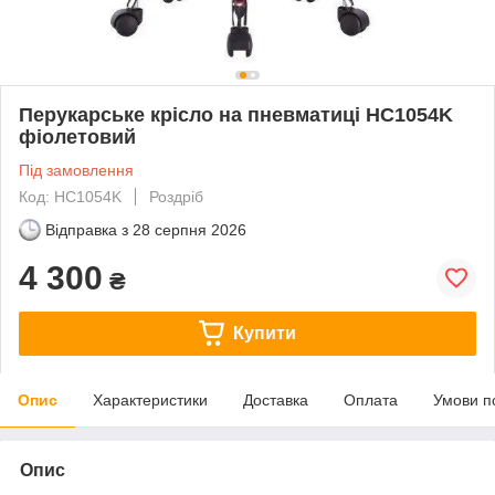
Перукарське крісло на пневматиці HC1054K
фіолетовий
Під замовлення
Код: HC1054K
Роздріб
Відправка з
28 серпня 2026
4 300
₴
Купити
Опис
Характеристики
Доставка
Оплата
Умови п
Опис