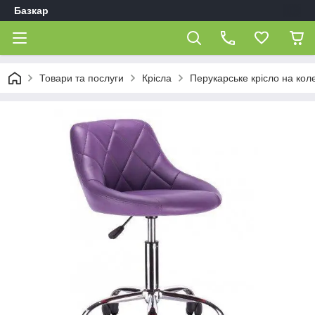
Базкар
Товари та послуги
Крісла
Перукарське крісло на кол