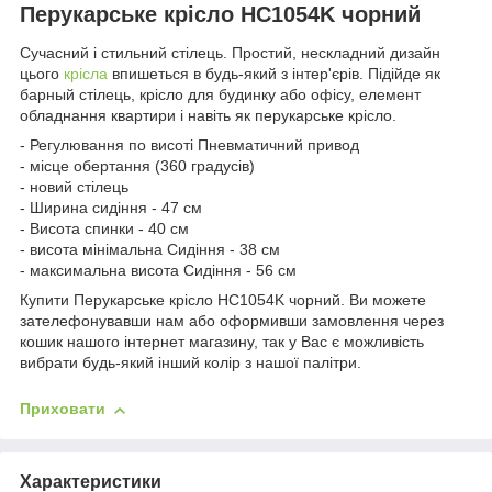
Перукарське крісло HC1054K чорний
Сучасний і стильний стілець. Простий, нескладний дизайн
цього
крісла
впишеться в будь-який з інтер'єрів. Підійде як
барный стілець, крісло для будинку або офісу, елемент
обладнання квартири і навіть як перукарське крісло.
- Регулювання по висоті Пневматичний привод
- місце обертання (360 градусів)
- новий стілець
- Ширина сидіння - 47 см
- Висота спинки - 40 см
- висота мінімальна Сидіння - 38 см
- максимальна висота Сидіння - 56 см
Купити Перукарське крісло HC1054K чорний. Ви можете
зателефонувавши нам або оформивши замовлення через
кошик нашого інтернет магазину, так у Вас є можливість
вибрати будь-який інший колір з нашої палітри.
Приховати
Характеристики