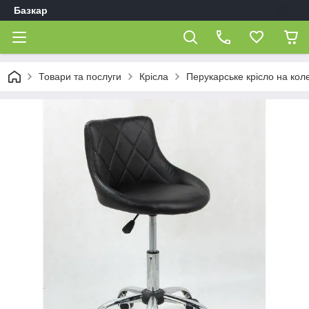
Базкар
Товари та послуги
Крісла
Перукарське крісло на кол