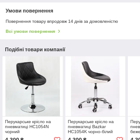
Умови повернення
Повернення товару впродовж 14 днів за домовленістю
Всі умови повернення
Подібні товари компанії
Перукарське крісло на
Перукарське крісло на
Перу
пневматиці HC1054N
пневматиці Bazkar
пне
чорний
HC1054K чорно-білий
беж
4 300
4 300
4 3
₴
₴