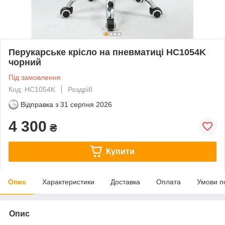
Перукарське крісло на пневматиці HC1054K
чорний
Під замовлення
Код: HC1054K
Роздріб
Відправка з
31 серпня 2026
4 300
₴
Купити
Опис
Характеристики
Доставка
Оплата
Умови п
Опис