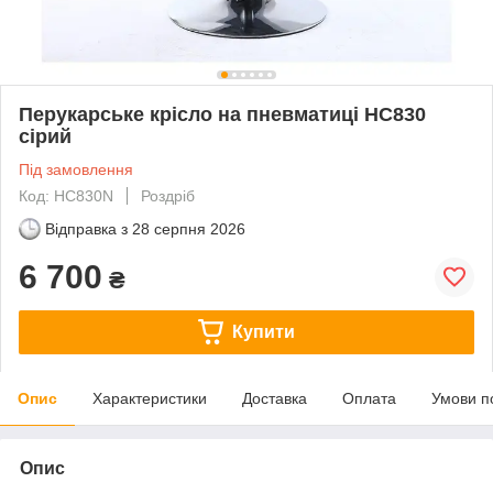
Перукарське крісло на пневматиці HC830
сірий
Під замовлення
Код: HC830N
Роздріб
Відправка з
28 серпня 2026
6 700
₴
Купити
Опис
Характеристики
Доставка
Оплата
Умови п
Опис