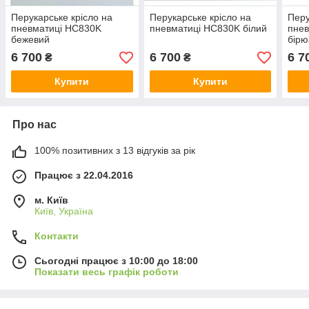
Перукарське крісло на
Перукарське крісло на
Перу
пневматиці HC830K
пневматиці HC830K білий
пне
бежевий
бірю
6 700
6 700
6 7
₴
₴
Купити
Купити
Про нас
100% позитивних з 13 відгуків за рік
Працює з 22.04.2016
м. Київ
Київ, Україна
Контакти
Сьогодні працює з 10:00 до 18:00
Показати весь графік роботи