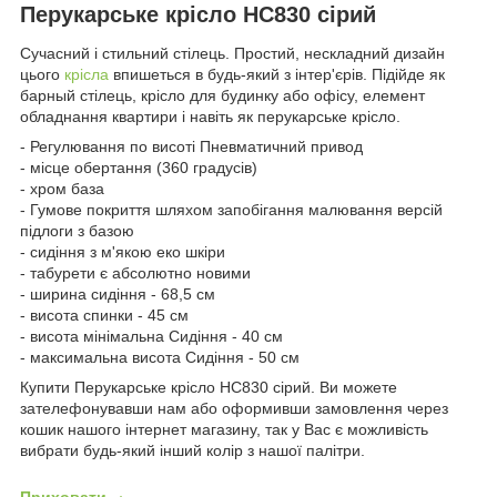
Перукарське крісло HC830 сірий
Сучасний і стильний стілець. Простий, нескладний дизайн
цього
крісла
впишеться в будь-який з інтер'єрів. Підійде як
барный стілець, крісло для будинку або офісу, елемент
обладнання квартири і навіть як перукарське крісло.
- Регулювання по висоті Пневматичний привод
- місце обертання (360 градусів)
- хром база
- Гумове покриття шляхом запобігання малювання версій
підлоги з базою
- сидіння з м'якою еко шкіри
- табурети є абсолютно новими
- ширина сидіння - 68,5 см
- висота спинки - 45 см
- висота мінімальна Сидіння - 40 см
- максимальна висота Сидіння - 50 см
Купити Перукарське крісло HC830 сірий. Ви можете
зателефонувавши нам або оформивши замовлення через
кошик нашого інтернет магазину, так у Вас є можливість
вибрати будь-який інший колір з нашої палітри.