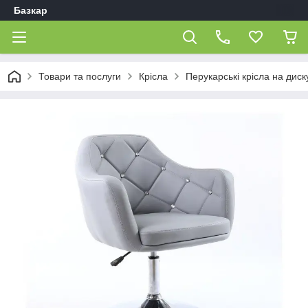
Базкар
Товари та послуги
Крісла
Перукарські крісла на диск