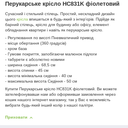
Перукарське крісло HC831K фіолетовий
Сучасний і стильний стілець. Простий, нескладний дизайн
цього
крісла
впишеться в будь-який з інтер'єрів. Підійде як
барний стілець, крісло для будинку або офісу, елемент
обладнання квартири і навіть як перукарське крісло.
- Регулювання по висоті Пневматичний привод
- місце обертання (360 градусів)
- хром база
- Гумове покриття, запобігаючи малюнок підлоги
- табурети є абсолютно новими
- ширина сидіння - 68,5 см
- висота спинки - 45 см
- висота мінімальна сидіння - 40 см
- максимальна висота Сидіння - 50 см
Купити Перукарське крісло HC831K фіолетовий. Ви можете
зателефонувавши нам або оформивши замовлення через
кошик нашого інтернет магазину, так у Вас є можливість
вибрати будь-який інший колір з нашої палітри.
Приховати