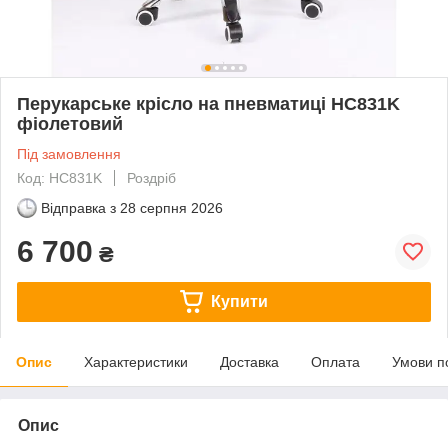
Перукарське крісло на пневматиці HC831K
фіолетовий
Під замовлення
Код: HC831K
Роздріб
Відправка з
28 серпня 2026
6 700
₴
Купити
Опис
Характеристики
Доставка
Оплата
Умови п
Опис