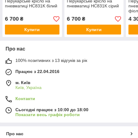
Перукарське крісло на
Перукарське крісло на
Перу
пневматиці HC831K білий
пневматиці HC831K сірий
пнев
фіол
6 700
6 700
4 3
₴
₴
Купити
Купити
Про нас
100% позитивних з 13 відгуків за рік
Працює з 22.04.2016
м. Київ
Київ, Україна
Контакти
Сьогодні працює з 10:00 до 18:00
Показати весь графік роботи
Про нас