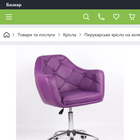
Базкар
Товари та послуги
Крісла
Перукарське крісло на кол