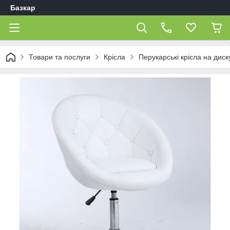
Базкар
Товари та послуги
Крісла
Перукарські крісла на диск