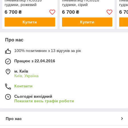
пневматиці HC8516
пневматиці HC8516
пнев
гудзики, рожевий
гудзики, сірий
гудз
6 700
6 700
6 7
₴
₴
Купити
Купити
Про нас
100% позитивних з 13 відгуків за рік
Працює з 22.04.2016
м. Київ
Київ, Україна
Контакти
Сьогодні вихідний
Показати весь графік роботи
Про нас