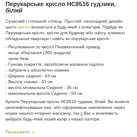
Перукарське крісло HC8516 гудзики,
білий
Сучасний і стильний стілець. Простий, нескладний дизайн
цього
крісла
впишеться в будь-який з інтер'єрів. Підійде як
Перукарське крісло, крісло для будинку або офісу, елемент
обладнання квартири і навіть як перукарське крісло.
- Регулювання по висоті Пневматичний привод
- місце обертання (360 градусів)
- хром база
- Гумове покриття, запобігаючи малюнок підлоги
- табурети є абсолютно новими
- Ширина сидіння - 64 см
- Висота спинки - 43 см
- висота мінімальна Сидіння - 35 см
- максимальна висота Сидіння - 50 см
Купити Перукарське крісло HC8516 гудзики, білий. Ви можете
зателефонувавши нам, або оформивши замовлення через
кошик нашого інтернет магазину, так у Вас є можливість
вибрати будь-який інший колір з нашої палітри.
Приховати