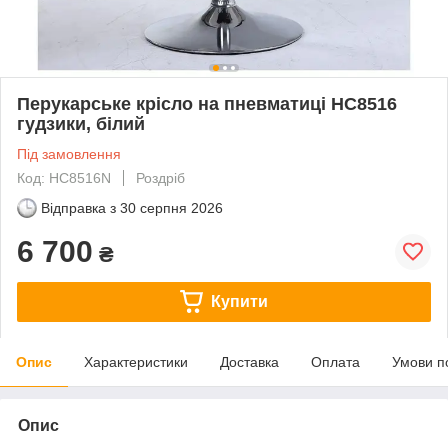
Перукарське крісло на пневматиці HC8516
гудзики, білий
Під замовлення
Код: HC8516N
Роздріб
Відправка з
30 серпня 2026
6 700
₴
Купити
Опис
Характеристики
Доставка
Оплата
Умови п
Опис