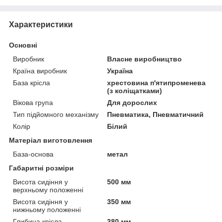
Характеристики
Основні
Виробник
Власне виробництво
Країна виробник
Україна
База крісла
хрестовина п'ятипроменева
(з коліщатками)
Вікова група
Для дорослих
Тип підйомного механізму
Пневматика, Пневматичний
Колір
Білий
Матеріал виготовлення
База-основа
метал
Габаритні розміри
Висота сидіння у
500 мм
верхньому положенні
Висота сидіння у
350 мм
нижньому положенні
Глибина крісла
380 мм