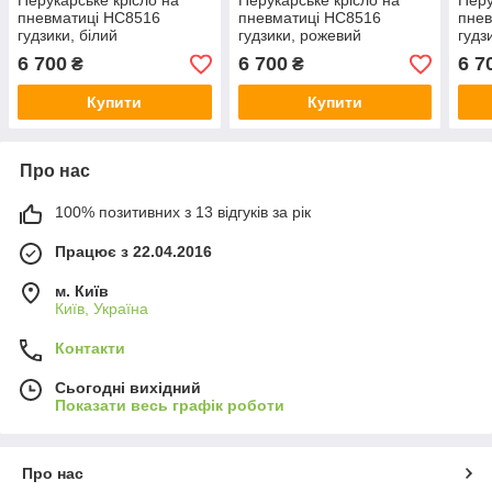
Перукарське крісло на
Перукарське крісло на
Перу
пневматиці HC8516
пневматиці HC8516
пнев
гудзики, білий
гудзики, рожевий
гудз
6 700
6 700
6 7
₴
₴
Купити
Купити
Про нас
100% позитивних з 13 відгуків за рік
Працює з 22.04.2016
м. Київ
Київ, Україна
Контакти
Сьогодні вихідний
Показати весь графік роботи
Про нас