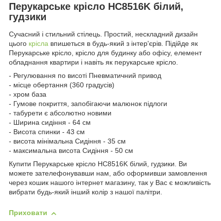
Перукарське крісло HC8516K білий,
гудзики
Сучасний і стильний стілець. Простий, нескладний дизайн
цього
крісла
впишеться в будь-який з інтер'єрів. Підійде як
Перукарське крісло, крісло для будинку або офісу, елемент
обладнання квартири і навіть як перукарське крісло.
- Регулювання по висоті Пневматичний привод
- місце обертання (360 градусів)
- хром база
- Гумове покриття, запобігаючи малюнок підлоги
- табурети є абсолютно новими
- Ширина сидіння - 64 см
- Висота спинки - 43 см
- висота мінімальна Сидіння - 35 см
- максимальна висота Сидіння - 50 см
Купити Перукарське крісло HC8516K білий, гудзики. Ви
можете зателефонувавши нам, або оформивши замовлення
через кошик нашого інтернет магазину, так у Вас є можливість
вибрати будь-який інший колір з нашої палітри.
Приховати