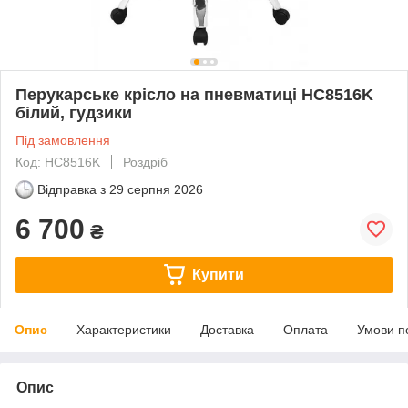
Перукарське крісло на пневматиці HC8516K
білий, гудзики
Під замовлення
Код: HC8516K
Роздріб
Відправка з
29 серпня 2026
6 700
₴
Купити
Опис
Характеристики
Доставка
Оплата
Умови п
Опис