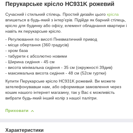
Перукарське крісло HC931K рожевий
Сучасний і стильний стілець. Простий дизайн цього
крісла
впишеться в будь-який з інтер'єрів. Підійде як барний стілець,
крісло для будинку або офісу, елемент обладнання квартири і
навіть як перукарське крісло.
- Регулювання по висоті Пневматичний привод
- місце обертання (360 градусів)
- хром база
- табурети є абсолютно новими
- Ширина сидіння - 45 см
- висота мінімальна сидіння - 35 см (окружності 39див)
- максимальна висота сидіння - 48 см (52см гуртки)
Купити Перукарське крісло HC931K рожевий. Ви можете
зателефонувавши нам, або оформивши замовлення через
кошик нашого інтернет магазину, так у Вас є можливість
вибрати будь-який інший колір з нашої палітри.
Приховати
Характеристики