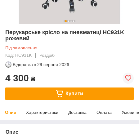
Перукарське крісло на пневматиці HC931K
рожевий
Під замовлення
Код: HC931K
Роздріб
Відправка з
29 серпня 2026
4 300
₴
Купити
Опис
Характеристики
Доставка
Оплата
Умови п
Опис