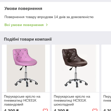
Умови повернення
Повернення товару впродовж 14 днів за домовленістю
Всі умови повернення
Подібні товари компанії
Перукарське крісло на
Перукарське крісло на
Перу
пневматиці HC931K
пневматиці HC931K
пнев
лавандовий
шоколадний
4 300
4 300
4 3
₴
₴