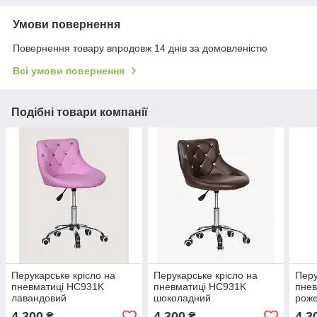
Умови повернення
Повернення товару впродовж 14 днів за домовленістю
Всі умови повернення
Подібні товари компанії
Перукарське крісло на
Перукарське крісло на
Перу
пневматиці HC931K
пневматиці HC931K
пне
лавандовий
шоколадний
рож
4 300
4 300
4 3
₴
₴