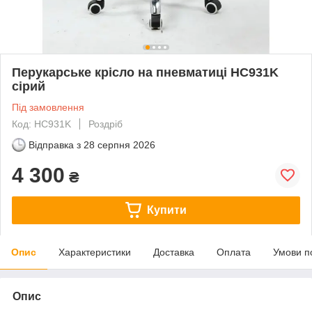
Перукарське крісло на пневматиці HC931K
сірий
Під замовлення
Код: HC931K
Роздріб
Відправка з
28 серпня 2026
4 300
₴
Купити
Опис
Характеристики
Доставка
Оплата
Умови п
Опис