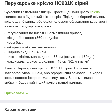
Перукарське крісло HC931K сірий
Сучасний і стильний стілець. Простий дизайн цього
крісла
впишеться в будь-який з інтер'єрів. Підійде як барний стілець,
крісло для будинку або офісу, елемент обладнання квартири і
навіть як перукарське крісло.
- Регулювання по висоті Пневматичний привод
- місце обертання (360 градусів)
- хром база
- табурети є абсолютно новими
- Ширина сидіння - 45 см
- висота мінімальна сидіння - 35 см (окружності 39див)
- максимальна висота сидіння - 48 см (52см гуртки)
Купити Перукарське крісло HC931K сірий. Ви можете
зателефонувавши нам, або оформивши замовлення через
кошик нашого інтернет магазину, так у Вас є можливість
вибрати будь-який інший колір з нашої палітри.
Приховати
Характеристики