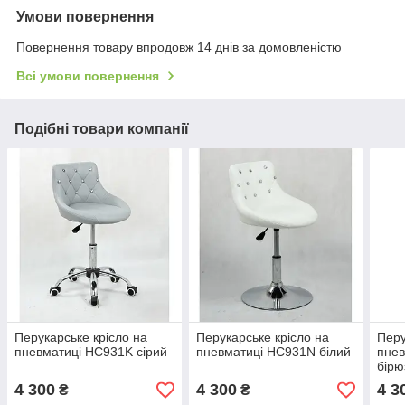
Умови повернення
Повернення товару впродовж 14 днів за домовленістю
Всі умови повернення
Подібні товари компанії
Перукарське крісло на
Перукарське крісло на
Перу
пневматиці HC931K сірий
пневматиці HC931N білий
пне
бірю
4 300
4 300
4 3
₴
₴