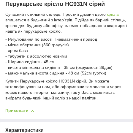
Перукарське крісло HC931N сірий
Сучасний і стильний стілець. Простий дизайн цього
крісла
впишеться в будь-який з інтер'єрів. Підійде як барний стілець,
крісло для будинку або офісу, елемент обладнання квартири і
навіть як перукарське крісло.
- Регулювання по висоті Пневматичний привод
- місце обертання (360 градусів)
- хром база
- табурети є абсолютно новими
- Ширина сидіння - 45 см
- висота мінімальна сидіння - 35 см (окружності 39див)
- максимальна висота сидіння - 48 см (52см гуртки)
Купити Перукарське крісло HC931N сірий. Ви можете
зателефонувавши нам, або оформивши замовлення через
кошик нашого інтернет магазину, так у Вас є можливість
вибрати будь-який інший колір з нашої палітри.
Приховати
Характеристики