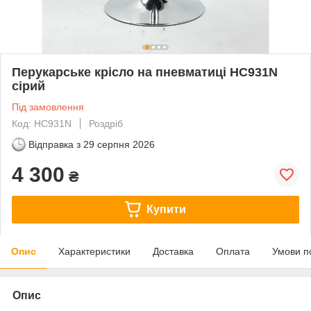
Перукарське крісло на пневматиці HC931N
сірий
Під замовлення
Код: HC931N
Роздріб
Відправка з
29 серпня 2026
4 300
₴
Купити
Опис
Характеристики
Доставка
Оплата
Умови п
Опис