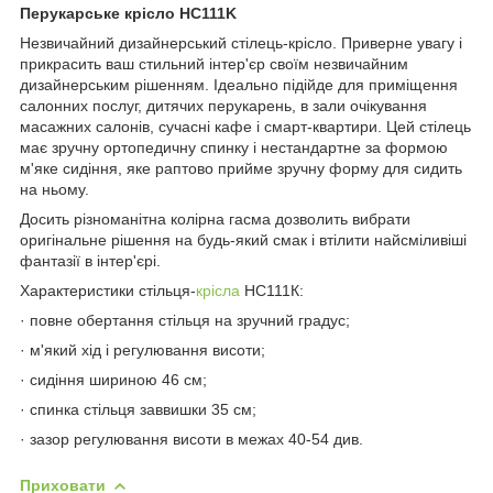
Перукарське крісло HC111K
Незвичайний дизайнерський стілець-крісло. Приверне увагу і
прикрасить ваш стильний інтер'єр своїм незвичайним
дизайнерським рішенням. Ідеально підійде для приміщення
салонних послуг, дитячих перукарень, в зали очікування
масажних салонів, сучасні кафе і смарт-квартири. Цей стілець
має зручну ортопедичну спинку і нестандартне за формою
м'яке сидіння, яке раптово прийме зручну форму для сидить
на ньому.
Досить різноманітна колірна гасма дозволить вибрати
оригінальне рішення на будь-який смак і втілити найсміливіші
фантазії в інтер'єрі.
Характеристики стільця-
крісла
НС111К:
· повне обертання стільця на зручний градус;
· м'який хід і регулювання висоти;
· сидіння шириною 46 см;
· спинка стільця заввишки 35 см;
· зазор регулювання висоти в межах 40-54 див.
Приховати