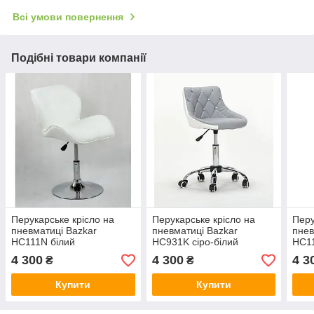
Всі умови повернення
Подібні товари компанії
Перукарське крісло на
Перукарське крісло на
Перу
пневматиці Bazkar
пневматиці Bazkar
пнев
HC111N білий
HC931K сіро-білий
HC1
4 300
4 300
4 3
₴
₴
Купити
Купити