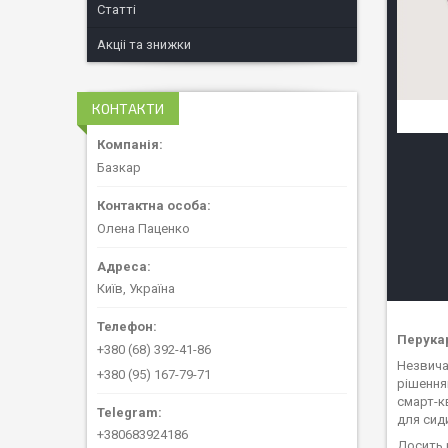
Статті
Акціі та знижки
КОНТАКТИ
Базкар
Олена Паценко
Київ, Україна
Перука
+380 (68) 392-41-86
Незвича
+380 (95) 167-79-71
рішенням
смарт-к
для сид
+380683924186
Досить р