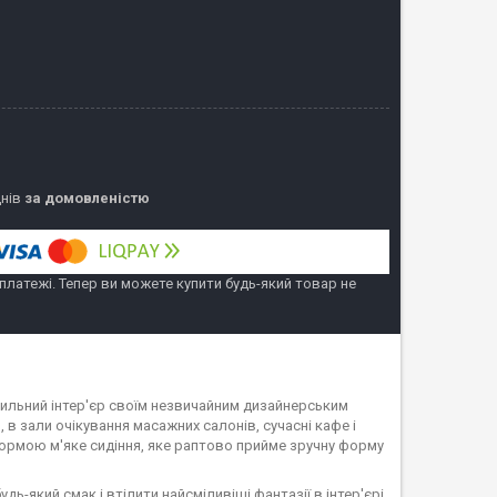
днів
за домовленістю
 платежі. Тепер ви можете купити будь-який товар не
тильний інтер'єр своїм незвичайним дизайнерським
 в зали очікування масажних салонів, сучасні кафе і
формою м'яке сидіння, яке раптово прийме зручну форму
ь-який смак і втілити найсміливіші фантазії в інтер'єрі.