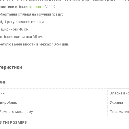
ристики стільця-
крісла
НС111К:
обертання стільця на зручний градус;
 хід і регулювання висоти;
я шириною 46 см;
 стільця заввишки 35 см;
 регулювання висоти в межах 40-54 див.
теристики
ВНІ
ник
Власне ви
 виробник
Україна
дйомного механізму
Пневматик
ИТНІ РОЗМІРИ