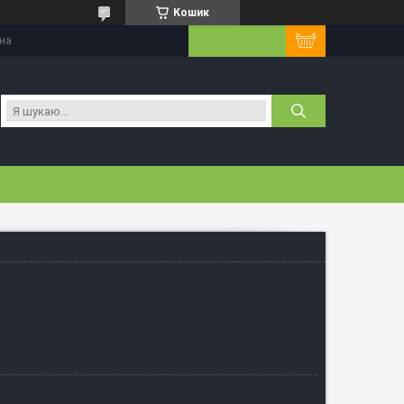
Кошик
їна