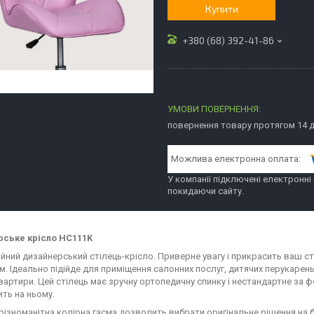
Купити
+380 (68) 392-41-86
повернення товару протягом 14 
У компанії підключені електронні
покидаючи сайту.
рське крісло HC111K
йний дизайнерський стілець-крісло. Приверне увагу і прикрасить ваш с
. Ідеально підійде для приміщення салонних послуг, дитячих перукарень,
вартири. Цей стілець має зручну ортопедичну спинку і нестандартне за 
ить на ньому.
ізноманітна колірна гасма дозволить вибрати оригінальне рішення на буд