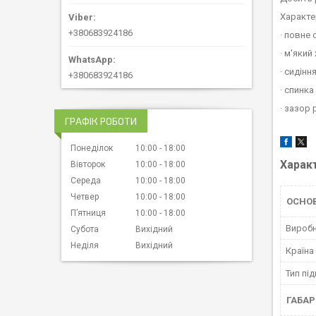
Характе
+380683924186
· повне 
· м'який
· сидінн
+380683924186
· спинка
· зазор
ГРАФІК РОБОТИ
Понеділок
10:00
18:00
Харак
Вівторок
10:00
18:00
Середа
10:00
18:00
Четвер
10:00
18:00
ОСНО
Пʼятниця
10:00
18:00
Вироб
Субота
Вихідний
Неділя
Вихідний
Країна
Тип пі
ГАБАР