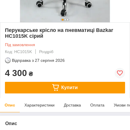
Перукарське крісло на пневматиці Bazkar
HC1015K сірий
Під замовлення
Код: HC1015K
Роздріб
Відправка з
27 серпня 2026
4 300
₴
Купити
Опис
Характеристики
Доставка
Оплата
Умови п
Опис