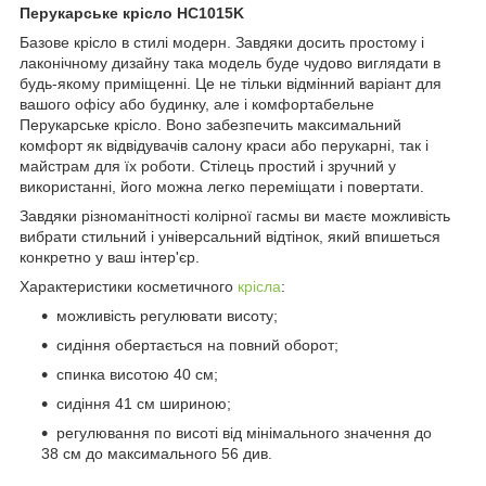
Перукарське крісло HC1015K
Базове крісло в стилі модерн. Завдяки досить простому і
лаконічному дизайну така модель буде чудово виглядати в
будь-якому приміщенні. Це не тільки відмінний варіант для
вашого офісу або будинку, але і комфортабельне
Перукарське крісло. Воно забезпечить максимальний
комфорт як відвідувачів салону краси або перукарні, так і
майстрам для їх роботи. Стілець простий і зручний у
використанні, його можна легко переміщати і повертати.
Завдяки різноманітності колірної гасмы ви маєте можливість
вибрати стильний і універсальний відтінок, який впишеться
конкретно у ваш інтер'єр.
Характеристики косметичного
крісла
:
можливість регулювати висоту;
сидіння обертається на повний оборот;
спинка висотою 40 см;
сидіння 41 см шириною;
регулювання по висоті від мінімального значення до
38 см до максимального 56 див.