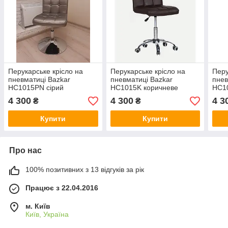
Перукарське крісло на
Перукарське крісло на
Перу
пневматиці Bazkar
пневматиці Bazkar
пнев
HC1015PN сірий
HC1015K коричневе
HC1
4 300
4 300
4 3
₴
₴
Купити
Купити
Про нас
100% позитивних з 13 відгуків за рік
Працює з 22.04.2016
м. Київ
Київ, Україна