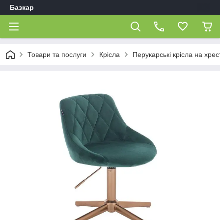
Базкар
Товари та послуги
Крісла
Перукарські крісла на хрес