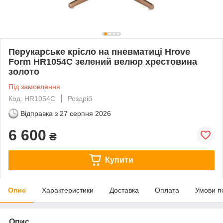
Перукарське крісло на пневматиці Hrove
Form HR1054C зелений велюр хрестовина
золото
Під замовлення
Код: HR1054C
Роздріб
Відправка з
27 серпня 2026
6 600
₴
Купити
Опис
Характеристики
Доставка
Оплата
Умови п
Опис