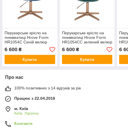
Перукарське крісло на
Перукарське крісло на
Перу
пневматиці Hrove Form
пневматиці Hrove Form
пнев
HR1054C Синій велюр
HR1054CC зелений велюр
HR1
хрестовина золото
хрестовина золото
хрес
6 600
6 600
6 6
₴
₴
Купити
Купити
Про нас
100% позитивних з 14 відгуків за рік
Працює з 22.04.2016
м. Київ
Київ, Україна
Контакти