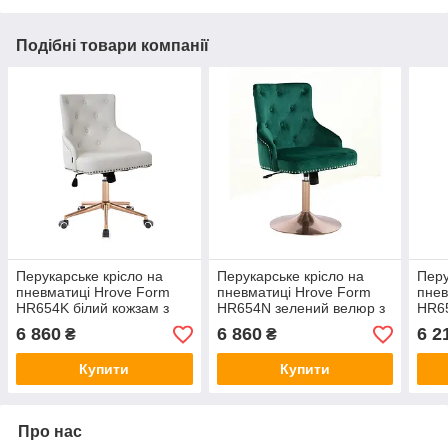
Подібні товари компанії
Перукарське крісло на
Перукарське крісло на
Перу
пневматиці Hrove Form
пневматиці Hrove Form
пнев
HR654K білий кожзам з
HR654N зелений велюр з
HR6
гудзиками колеса золото
гудзиками основа золото
з гу
6 860
6 860
6 2
₴
₴
Купити
Купити
Про нас