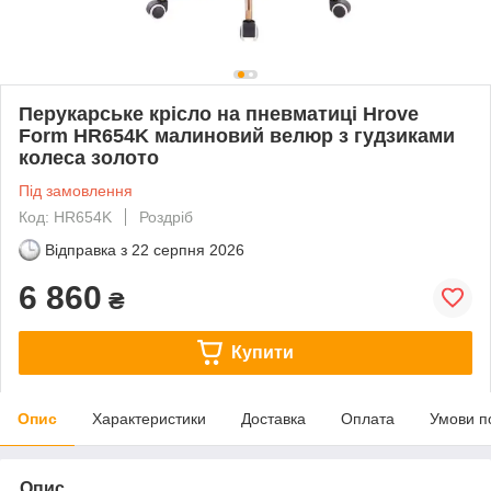
Перукарське крісло на пневматиці Hrove
Form HR654K малиновий велюр з гудзиками
колеса золото
Під замовлення
Код: HR654K
Роздріб
Відправка з
22 серпня 2026
6 860
₴
Купити
Опис
Характеристики
Доставка
Оплата
Умови п
Опис