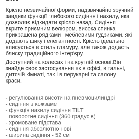
Крісло незвичайної форми, надзвичайно зручний
завдяки функції глибокого сидіння і нахилу, яка
дозволяє відкидати крісло назад.
Сидіння
вкрите приємним велюром, висока спинка
прикрашена рядками і меблевими гудзиками, які
додають шику і елегантності.
Крісло ідеально
вписується в стиль гламуру, але також додасть
блиску традиційного інтер'єру.
Доступний на колесах і на круглій основі.Він
знайде своє застосування як в офісі, вітальні,
дитячій кімнаті, так і в перукарні та салону
краси.
- регулювання висоти на пневмоцилиндрі
- сидіння в кожзаме
- функція нахилу сидіння TILT
- поворотне сидіння (360 градусів)
- хромоване підстава
- сидіння абсолютно нові
- ширина сидіння - 52 см