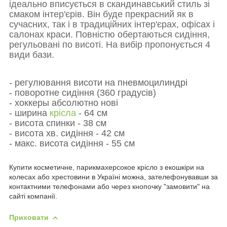
ідеально вписується в скандинавський стиль зі
смаком інтер'єрів.
Він буде прекрасний як в
сучасних, так і в традиційних інтер'єрах, офісах і
салонах краси.
Повністю обертаються сидіння,
регульовані по висоті.
На вибір пропонується 4
види бази.
- регулювання висоти на пневмоцилиндрі
- поворотне сидіння (360 градусів)
- хоккеры абсолютно нові
- ширина
крісла
- 64 см
- висота спинки - 38 см
- висота хв.
сидіння - 42 см
- макс. висота
сидіння - 55 см
Купити косметичне, парикмахерсокое крісло з екошкіри на
колесах або хрестовини в Україні можна, зателефонувавши за
контактними телефонами або через кнопочку "замовити" на
сайті компанії.
Приховати