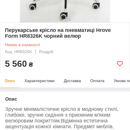
Перукарське крісло на пневматиці Hrove
Form HR8326K чорний велюр
Немає в наявності
Код: HR8326K
Роздріб
5 560
₴
Опис
Характеристики
Доставка
Оплата
Умови п
Опис
Зручне мінімалістичне крісло в модному стилі,
глибоке, зручне сидіння з приємним м'яким
велюровим покриттям.
Відмінна естетична
акцентуація кожної кімнати.
Предмет меблів,