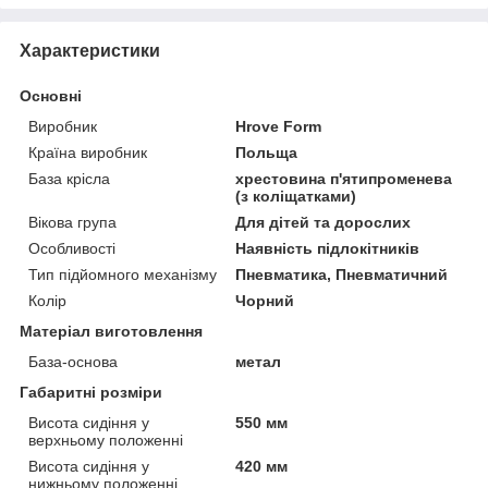
Характеристики
Основні
Виробник
Hrove Form
Країна виробник
Польща
База крісла
хрестовина п'ятипроменева
(з коліщатками)
Вікова група
Для дітей та дорослих
Особливості
Наявність підлокітників
Тип підйомного механізму
Пневматика, Пневматичний
Колір
Чорний
Матеріал виготовлення
База-основа
метал
Габаритні розміри
Висота сидіння у
550 мм
верхньому положенні
Висота сидіння у
420 мм
нижньому положенні