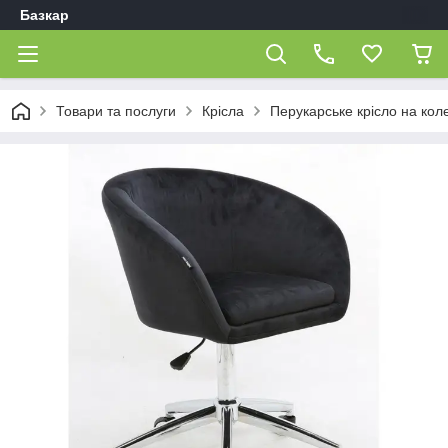
Базкар
Товари та послуги
Крісла
Перукарське крісло на кол