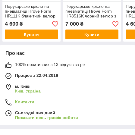
Перукарське крісло на
Перукарське крісло на
Перу
пневматиці Hrove Form
пневматиці Hrove Form
пнев
HR111K блакитний велюр
HR8516K чорний велюр з
HR1
чорна основа
гудзиками основа хром
чорн
4 600
7 000
4 6
₴
₴
Купити
Купити
Про нас
100% позитивних з 13 відгуків за рік
Працює з 22.04.2016
м. Київ
Київ, Україна
Контакти
Сьогодні вихідний
Показати весь графік роботи