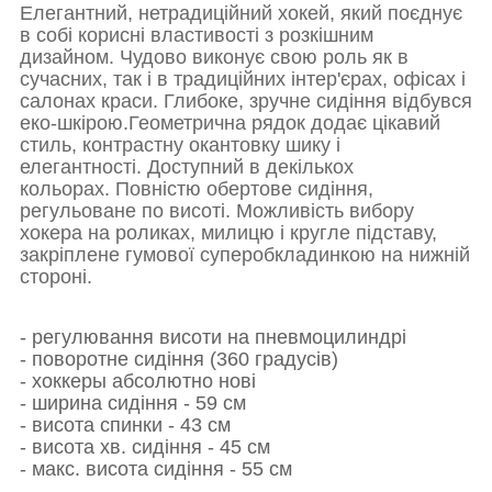
Елегантний, нетрадиційний хокей, який поєднує
в собі корисні властивості з розкішним
дизайном.
Чудово виконує свою роль як в
сучасних, так і в традиційних інтер'єрах, офісах і
салонах краси.
Глибоке, зручне сидіння відбувся
еко-шкірою.
Геометрична рядок додає цікавий
стиль, контрастну окантовку шику і
елегантності.
Доступний в декількох
кольорах.
Повністю обертове сидіння,
регульоване по висоті.
Можливість вибору
хокера на роликах, милицю і кругле підставу,
закріплене гумової суперобкладинкою на нижній
стороні.
- регулювання висоти на пневмоцилиндрі
- поворотне сидіння (360 градусів)
- хоккеры абсолютно нові
- ширина сидіння - 59 см
- висота спинки - 43 см
- висота хв.
сидіння - 45 см
- макс. висота
сидіння - 55 см