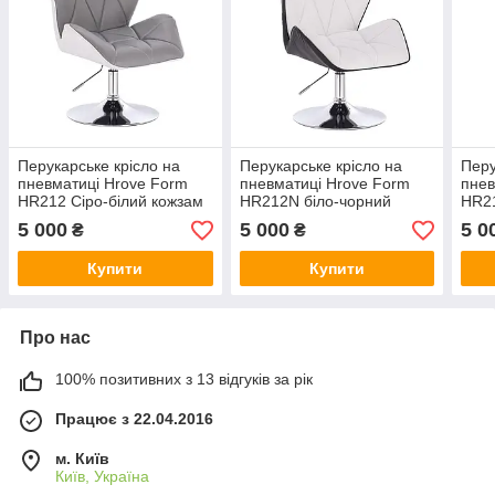
Перукарське крісло на
Перукарське крісло на
Перу
пневматиці Hrove Form
пневматиці Hrove Form
пнев
HR212 Сіро-білий кожзам
HR212N біло-чорний
HR21
основа хром
кожзам основа хром
осно
5 000
5 000
5 0
₴
₴
Купити
Купити
Про нас
100% позитивних з 13 відгуків за рік
Працює з 22.04.2016
м. Київ
Київ, Україна