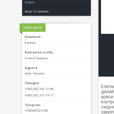
Статті
Акціі та знижки
КОНТАКТИ
Базкар
Олена Паценко
Київ, Україна
Елега
+380 (68) 392-41-86
дизай
+380 (95) 167-79-71
краси
контр
сидінн
+380683924186
закрі