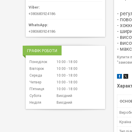
- рег
+380683924186
- пово
- хок
- шири
+380683924186
- висо
- висо
- макс
ГРАФІК РОБОТИ
Купити 
Понеділок
10:00
18:00
"замовит
Вівторок
10:00
18:00
Середа
10:00
18:00
Четвер
10:00
18:00
Харак
Пʼятниця
10:00
18:00
Субота
Вихідний
ОСНО
Неділя
Вихідний
Вироб
Країна
Тип пі