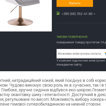
Купити
+380 (68) 392-41-86
повернення товару протягом 14 
У компанії підключені електронні
покидаючи сайту.
нтний, нетрадиційний хокей, який поєднує в собі кори
ном.
Чудово виконує свою роль як в сучасних, так і в 
.
Глибоке, зручне сидіння відбувся еко-шкірою.
Геомет
астну окантовку шику і елегантності.
Доступний в декі
я, регульоване по висоті.
Можливість вибору хокера н
плене гумової суперобкладинкою на нижній стороні.