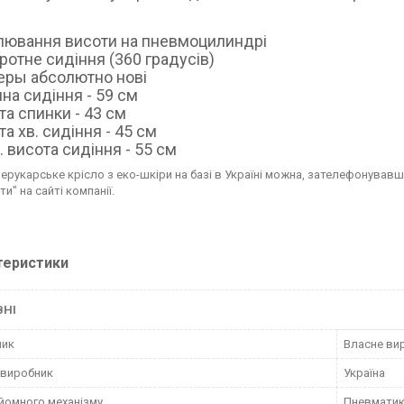
улювання висоти на пневмоцилиндрі
ротне сидіння (360 градусів)
керы абсолютно нові
на сидіння - 59 см
та спинки - 43 см
та хв.
сидіння - 45 см
. висота
сидіння - 55 см
перукарське крісло з еко-шкіри на базі в Україні можна, зателефонува
и" на сайті компанії.
теристики
ВНІ
ник
Власне ви
 виробник
Україна
дйомного механізму
Пневматик