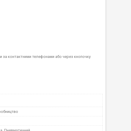
вши за контактними телефонами або через кнопочку
робництво
а, Пневматичний