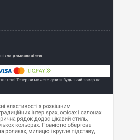
днів
за домовленістю
 платежі. Тепер ви можете купити будь-який товар не
сні властивості з розкішним
традиційних інтер'єрах, офісах і салонах
рична рядок додає цікавий стиль,
лькох кольорах.
Повністю обертове
а роликах, милицю і кругле підставу,