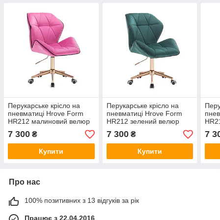
Перукарське крісло на
Перукарське крісло на
Перу
пневматиці Hrove Form
пневматиці Hrove Form
пнев
HR212 малиновий велюр
HR212 зелений велюр
HR21
основа золото
основа золото
осно
7 300
7 300
7 3
₴
₴
Купити
Купити
Про нас
100% позитивних з 13 відгуків за рік
Працює з 22.04.2016