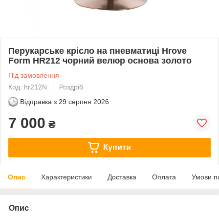
Перукарське крісло на пневматиці Hrove
Form HR212 чорний велюр основа золото
Під замовлення
Код: hr212N
Роздріб
Відправка з
29 серпня 2026
7 000
₴
Купити
Опис
Характеристики
Доставка
Оплата
Умови п
Опис