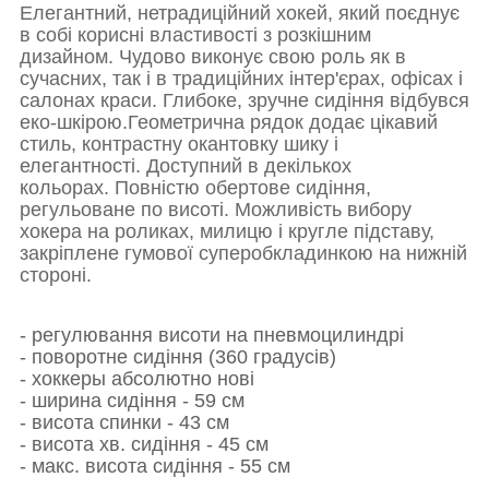
Елегантний, нетрадиційний хокей, який поєднує
в собі корисні властивості з розкішним
дизайном.
Чудово виконує свою роль як в
сучасних, так і в традиційних інтер'єрах, офісах і
салонах краси.
Глибоке, зручне сидіння відбувся
еко-шкірою.
Геометрична рядок додає цікавий
стиль, контрастну окантовку шику і
елегантності.
Доступний в декількох
кольорах.
Повністю обертове сидіння,
регульоване по висоті.
Можливість вибору
хокера на роликах, милицю і кругле підставу,
закріплене гумової суперобкладинкою на нижній
стороні.
- регулювання висоти на пневмоцилиндрі
- поворотне сидіння (360 градусів)
- хоккеры абсолютно нові
- ширина сидіння - 59 см
- висота спинки - 43 см
- висота хв.
сидіння - 45 см
- макс. висота
сидіння - 55 см