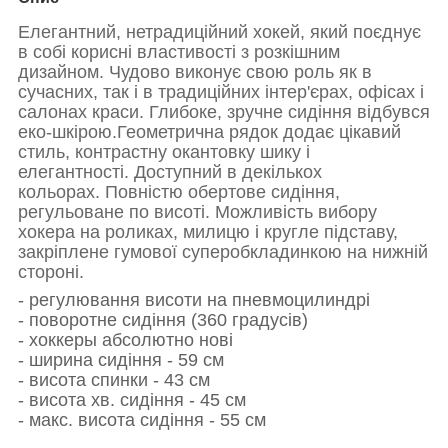
Елегантний, нетрадиційний хокей, який поєднує
в собі корисні властивості з розкішним
дизайном.
Чудово виконує свою роль як в
сучасних, так і в традиційних інтер'єрах, офісах і
салонах краси.
Глибоке, зручне сидіння відбувся
еко-шкірою.
Геометрична рядок додає цікавий
стиль, контрастну окантовку шику і
елегантності.
Доступний в декількох
кольорах.
Повністю обертове сидіння,
регульоване по висоті.
Можливість вибору
хокера на роликах, милицю і кругле підставу,
закріплене гумової суперобкладинкою на нижній
стороні.
- регулювання висоти на пневмоцилиндрі
- поворотне сидіння (360 градусів)
- хоккеры абсолютно нові
- ширина сидіння - 59 см
- висота спинки - 43 см
- висота хв.
сидіння - 45 см
- макс. висота
сидіння - 55 см