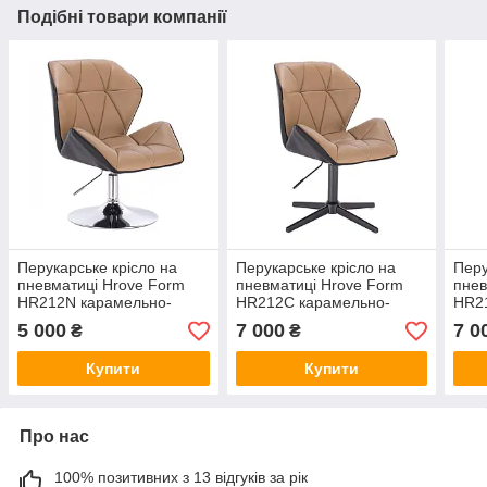
Подібні товари компанії
Перукарське крісло на
Перукарське крісло на
Перу
пневматиці Hrove Form
пневматиці Hrove Form
пнев
HR212N карамельно-
HR212С карамельно-
HR2
чорний кожзам основа
чорний кожзам
чорн
5 000
7 000
7 0
₴
₴
хром
хрестовина без коліс
хрес
чорна основа
осно
Купити
Купити
Про нас
100% позитивних з 13 відгуків за рік