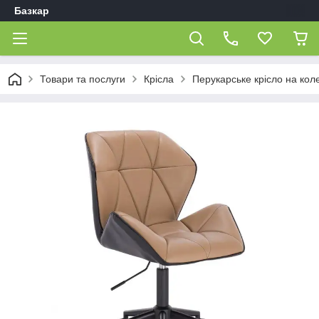
Базкар
Товари та послуги
Крісла
Перукарське крісло на кол