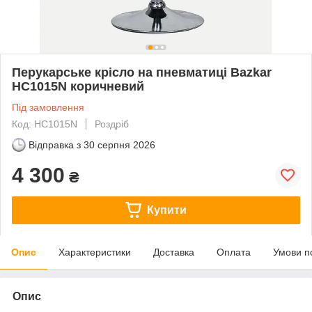
Перукарське крісло на пневматиці Bazkar
HC1015N коричневий
Під замовлення
Код: HC1015N
Роздріб
Відправка з
30 серпня 2026
4 300
₴
Купити
Опис
Характеристики
Доставка
Оплата
Умови п
Опис