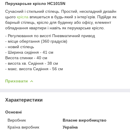
Перукарське крісло HC1015N
Сучасний і стильний стілець. Простий, нескладний дизайн
цього
крісла
впишеться в будь-який з інтер'єрів. Підійде як
барный стілець, крісло для будинку або офісу, елемент
обладнання квартири і навіть як перукарське крісло.
- Регулювання по висоті Пневматичний привод
- місце обертання (360 градусів)
- новий стілець
- Ширина сидіння - 41 см
Висота спинки - 40 см
- висота хв. Сидіння - 38 см
- макс. висота Сидіння - 56 см
Приховати
Характеристики
Основні
Виробник
Власне виробництво
Країна виробник
Україна