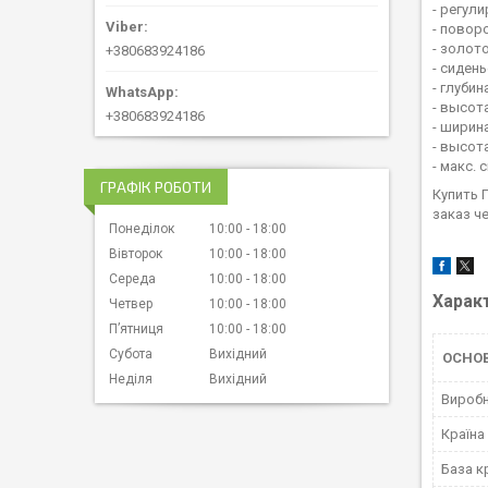
- регул
- повор
- золот
+380683924186
- сиден
- глубин
- высота
+380683924186
- ширина
- высота
- макс. 
ГРАФІК РОБОТИ
Купить 
заказ ч
Понеділок
10:00
18:00
Вівторок
10:00
18:00
Середа
10:00
18:00
Харак
Четвер
10:00
18:00
Пʼятниця
10:00
18:00
Субота
Вихідний
ОСНО
Неділя
Вихідний
Вироб
Країна
База к