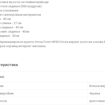
ировка высоты на пневмоприводе
отное сиденье (360 градусов)
ое основание
ье с велюровым материалом
а - 40 см
 спинки - 27 см
 сиденья - 45 см
 мин. сиденье - 40см
сиденье - 52см
Парикмахерское кресло Hrove Form HR931Cross вереск золотая основа
ерез корзину интернет магазина.
теристики
ВНІ
ник
Власне ви
 виробник
Україна
рісла
хрестовин