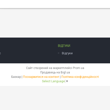
ВІДГУКИ
с
Відгуки
Сайт створений на маркетплейсі
Prom.ua
Продавець на Bigl.ua
Базкар |
Поскаржитися на контент
|
Політика конфіденційності
Select Language
▼