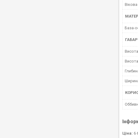
Вікова
МАТЕР
База-о
ГАБАР
Висота
Висота
Глибин
Ширина
КОРИ
Оббивн
Інфор
Ціна:
6 