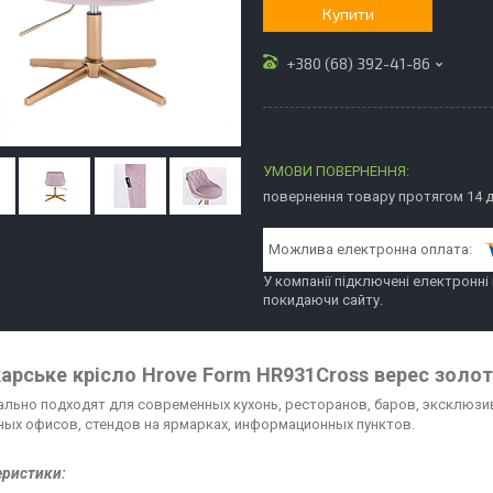
Купити
+380 (68) 392-41-86
повернення товару протягом 14 
У компанії підключені електронні
покидаючи сайту.
арське крісло Hrove Form HR931Cross верес золо
ально подходят для современных кухонь, ресторанов, баров, эксклюзи
ных офисов, стендов на ярмарках, информационных пунктов.
еристики: