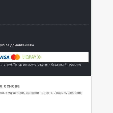
днів
за домовленістю
 платежі. Тепер ви можете купити будь-який товар не
та основа
вных магазинов, салонов красоты / парикмахерских,