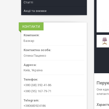
Статті
Акціі та знижки
КОНТАКТИ
Базкар
Олена Паценко
Київ, Україна
Перук
+380 (68) 392-41-86
Они иде
+380 (95) 167-79-71
элегант
Характ
+380683924186