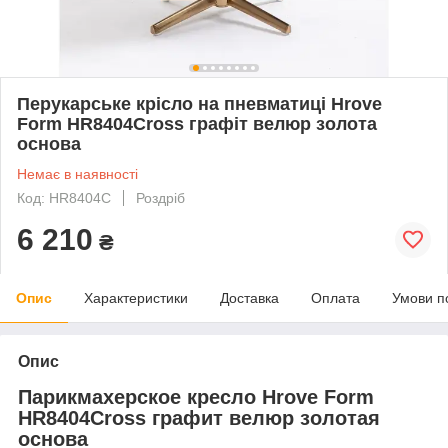
Перукарське крісло на пневматиці Hrove
Form HR8404Cross графіт велюр золота
основа
Немає в наявності
Код: HR8404C
Роздріб
6 210
₴
Опис
Характеристики
Доставка
Оплата
Умови п
Опис
Парикмахерское кресло Hrove Form
HR8404Cross графит велюр золотая
основа