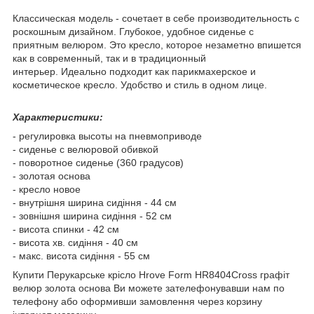
Классическая модель - сочетает в себе производительность с
роскошным дизайном. Глубокое, удобное сиденье с
приятным велюром. Это кресло, которое незаметно впишется
как в современный, так и в традиционный
интерьер. Идеально подходит как парикмахерское и
косметическое кресло. Удобство и стиль в одном лице.
Характеристики:
- регулировка высоты на пневмоприводе
- сиденье с велюровой обивкой
- поворотное сиденье (360 градусов)
- золотая основа
- кресло новое
- внутрішня ширина сидіння - 44 см
- зовнішня ширина сидіння - 52 см
- висота спинки - 42 см
- висота хв. сидіння - 40 см
- макс. висота сидіння - 55 см
Купити Перукарське крісло Hrove Form HR8404Cross графіт
велюр золота основа Ви можете зателефонувавши нам по
телефону або оформивши замовлення через корзину