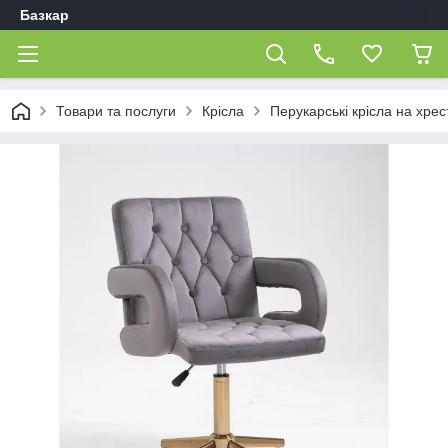
Базкар
Товари та послуги
Крісла
Перукарські крісла на хрес