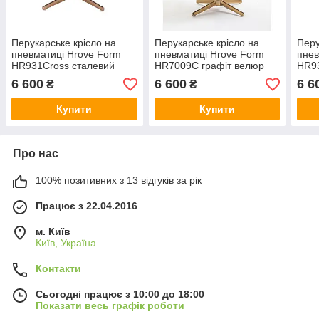
Перукарське крісло на
Перукарське крісло на
Перу
пневматиці Hrove Form
пневматиці Hrove Form
пнев
HR931Cross сталевий
HR7009C графіт велюр
HR9
велюр золота основа
золота опора
золо
6 600
6 600
6 6
₴
₴
Купити
Купити
Про нас
100% позитивних з 13 відгуків за рік
Працює з 22.04.2016
м. Київ
Київ, Україна
Контакти
Сьогодні працює з 10:00 до 18:00
Показати весь графік роботи