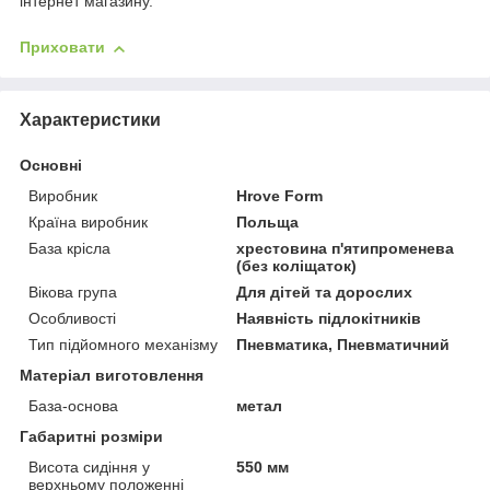
інтернет магазину.
Приховати
Характеристики
Основні
Виробник
Hrove Form
Країна виробник
Польща
База крісла
хрестовина п'ятипроменева
(без коліщаток)
Вікова група
Для дітей та дорослих
Особливості
Наявність підлокітників
Тип підйомного механізму
Пневматика, Пневматичний
Матеріал виготовлення
База-основа
метал
Габаритні розміри
Висота сидіння у
550 мм
верхньому положенні