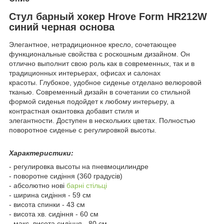
Стул барный хокер Hrove Form HR212W
синий черная основа
Элегантное, нетрадиционное кресло, сочетающее
функциональные свойства с роскошным дизайном. Он
отлично выполнит свою роль как в современных, так и в
традиционных интерьерах, офисах и салонах
красоты. Глубокое, удобное сиденье отделано велюровой
тканью. Современный дизайн в сочетании со стильной
формой сиденья подойдет к любому интерьеру, а
контрастная окантовка добавит стиля и
элегантности. Доступен в нескольких цветах. Полностью
поворотное сиденье с регулировкой высоты.
Характеристики:
- регулировка высоты на пневмоцилиндре
- поворотне сидіння (360 градусів)
- абсолютно нові
барні стільці
- ширина сидіння - 59 см
- висота спинки - 43 см
- висота хв. сидіння - 60 см
- макс. висота сидіння - 80 см