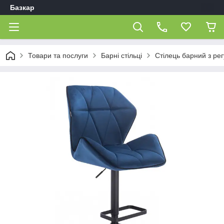
Базкар
Товари та послуги
Барні стільці
Стілець барний з р