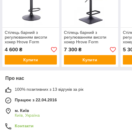
Стілець барний з
Стілець барний з
Стіл
регулюванням висоти
регулюванням висоти
регу
хокер Hrove Form
хокер Hrove Form
хоке
HR931W синій велюр
HR212W верес велюр
HR2
4 600
7 300
5 3
₴
₴
чорна основа
чорна основа
хром
Купити
Купити
Про нас
100% позитивних з 13 відгуків за рік
Працює з 22.04.2016
м. Київ
Київ, Україна
Контакти