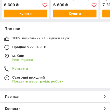
золота основа
золота основа
золо
6 600
6 600
7 3
₴
₴
Купити
Купити
Про нас
100% позитивних з 13 відгуків за рік
Працює з 22.04.2016
м. Київ
Київ, Україна
Контакти
Сьогодні вихідний
Показати весь графік роботи
Про нас
Контакти