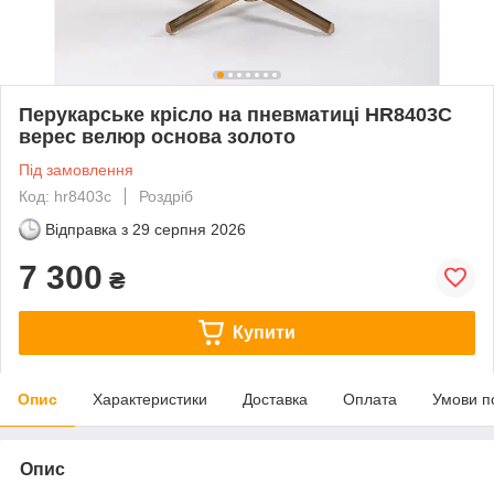
Перукарське крісло на пневматиці HR8403C
верес велюр основа золото
Під замовлення
Код: hr8403c
Роздріб
Відправка з
29 серпня 2026
7 300
₴
Купити
Опис
Характеристики
Доставка
Оплата
Умови п
Опис