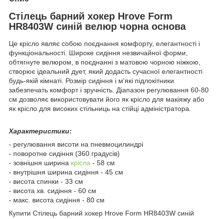
Стілець барний хокер Hrove Form
HR8403W синій велюр чорна основа
Це крісло являє собою поєднання комфорту, елегантності і
функціональності. Широке сидіння незвичайної форми,
обтягнуте велюром, в поєднанні з матовою чорною ніжкою,
створює ідеальний дует, який додасть сучасної елегантності
будь-якій кімнаті. Розмір сидіння і м'які підлокітники
забезпечать комфорт і зручність. Діапазон регулювання 60-80
см дозволяє використовувати його як крісло для макіяжу або
як крісло для високих стільниць на стійці адміністратора.
Характеристики:
- регулювання висоти на пневмоцилиндрі
- поворотне сидіння (360 градусів)
- зовнішня ширина
крісла
- 58 см
- внутрішня ширина сидіння - 45 см
- висота спинки - 33 см
- висота хв. сидіння - 60 см
- макс. висота сидіння - 80 см
Купити Стілець барний хокер Hrove Form HR8403W синій