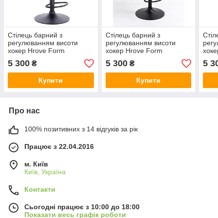
Стілець барний з
Стілець барний з
Стіл
регулюванням висоти
регулюванням висоти
регу
хокер Hrove Form
хокер Hrove Form
хоке
HR8403W графіт велюр
HR8403W жовтий велюр
HR8
5 300
5 300
5 3
₴
₴
чорна основа
чорна основа
чорн
Купити
Купити
Про нас
100% позитивних з 14 відгуків за рік
Працює з 22.04.2016
м. Київ
Київ, Україна
Контакти
Сьогодні працює з 10:00 до 18:00
Показати весь графік роботи