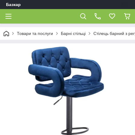
Базкар
Товари та послуги
Барні стільці
Стілець барний з р