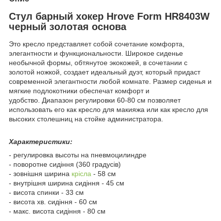
Стул барный хокер Hrove Form HR8403W
черный золотая основа
Это кресло представляет собой сочетание комфорта,
элегантности и функциональности. Широкое сиденье
необычной формы, обтянутое экокожей, в сочетании с
золотой ножкой, создает идеальный дуэт, который придаст
современной элегантности любой комнате. Размер сиденья и
мягкие подлокотники обеспечат комфорт и
удобство. Диапазон регулировки 60-80 см позволяет
использовать его как кресло для макияжа или как кресло для
высоких столешниц на стойке администратора.
Характеристики:
- регулировка высоты на пневмоцилиндре
- поворотне сидіння (360 градусів)
- зовнішня ширина
крісла
- 58 см
- внутрішня ширина сидіння - 45 см
- висота спинки - 33 см
- висота хв. сидіння - 60 см
- макс. висота сидіння - 80 см