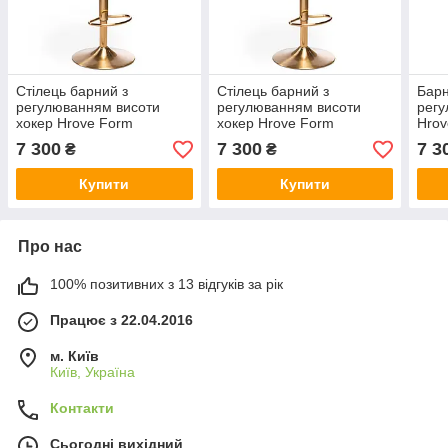
Стілець барний з
Стілець барний з
Барн
регулюванням висоти
регулюванням висоти
регу
хокер Hrove Form
хокер Hrove Form
Hro
HR8403W сірий золота
HR8403W фуксія велюр
роже
7 300
7 300
7 3
₴
₴
основа
золота основа
осно
Купити
Купити
Про нас
100% позитивних з 13 відгуків за рік
Працює з 22.04.2016
м. Київ
Київ, Україна
Контакти
Сьогодні вихідний