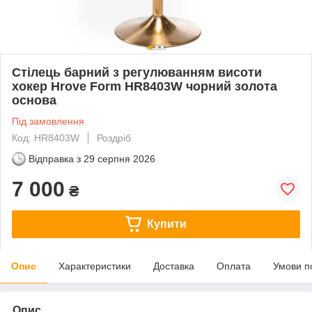
Стілець барний з регулюванням висоти
хокер Hrove Form HR8403W чорний золота
основа
Під замовлення
Код: HR8403W
Роздріб
Відправка з
29 серпня 2026
7 000
₴
Купити
Опис
Характеристики
Доставка
Оплата
Умови п
Опис