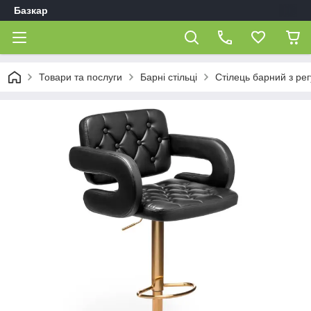
Базкар
Товари та послуги
Барні стільці
Стілець барний з р