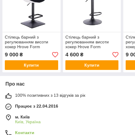
Стілець барний з
Стілець барний з
Стіл
регулюванням висоти
регулюванням висоти
регу
хокер Hrove Form
хокер Hrove Form
хоке
HR8516W велюр чорна з
HR931W синій велюр
HR85
9 000
4 600
9 0
₴
₴
білим чорна основа
чорна основа
чорн
Купити
Купити
Про нас
100% позитивних з 13 відгуків за рік
Працює з 22.04.2016
м. Київ
Київ, Україна
Контакти