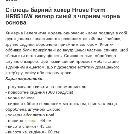
Стілець барний хокер Hrove Form
HR8516W велюр синій з чорним чорна
основа
Химерна і елегантна модель одночасно - вона поєднує в собі
функціональні властивості з розкішним дизайном. Глибоке,
зручне сидіння оброблене приємним велюром. Кнопки
оббивки були прикріплені до внутрішньої частини спинки, щоб
збільшити естетичну цінність. Спинка стільця оброблена
штучною шкірою. Цей незвичайний предмет меблів стане
відмінним акцентом, що підкреслює естетику домашнього
інтер'єру, офісу або салону краси.
Характеристики:
- регулювання висоти на пневмоприводе
- поворотне сидіння (360 градусів)
- чорна основа
- сидіння оббите велюровим матеріалом, спинка стільця
оброблена штучною шкірою.
- хокеры абсолютно нові
- ширина
крісла
- 64 см
- висота спинки - 43 см
- висота хв. сидіння - 60 см