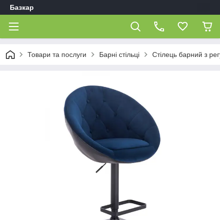
Базкар
Товари та послуги
Барні стільці
Стілець барний з ре