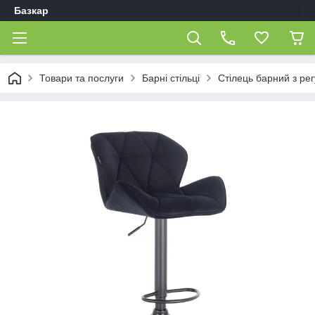
Базкар
Товари та послуги
Барні стільці
Стілець барний з р