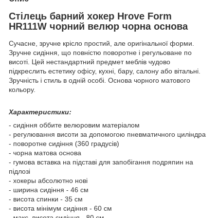
Стілець барний хокер Hrove Form
HR111W чорний велюр чорна основа
Сучасне, зручне крісло простий, але оригінальної форми.
Зручне сидіння, що повністю поворотне і регульоване по
висоті. Цей нестандартний предмет меблів чудово
підкреслить естетику офісу, кухні, бару, салону або вітальні.
Зручність і стиль в одній особі. Основа чорного матового
кольору.
Характеристики:
- сидіння оббите велюровим матеріалом
- регулювання висоти за допомогою пневматичного циліндра
- поворотне сидіння (360 градусів)
- чорна матова основа
- гумова вставка на підставі для запобігання подряпин на
підлозі
- хокеры абсолютно нові
- ширина сидіння - 46 см
- висота спинки - 35 см
- висота мінімум сидіння - 60 см
- макс. висота сидіння - 80 см