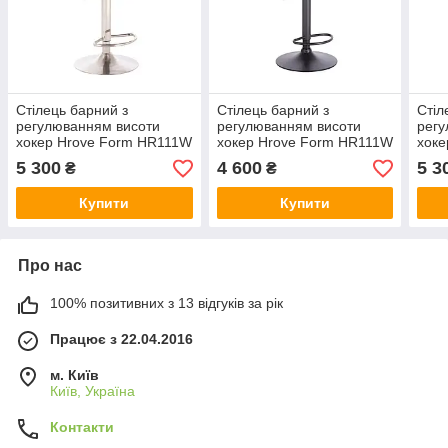
Стілець барний з
Стілець барний з
Стіл
регулюванням висоти
регулюванням висоти
регу
хокер Hrove Form HR111W
хокер Hrove Form HR111W
хоке
чорний велюр хромована
жовтий велюр чорна
стал
5 300
4 600
5 3
₴
₴
основа
основа
осно
Купити
Купити
Про нас
100% позитивних з 13 відгуків за рік
Працює з 22.04.2016
м. Київ
Київ, Україна
Контакти