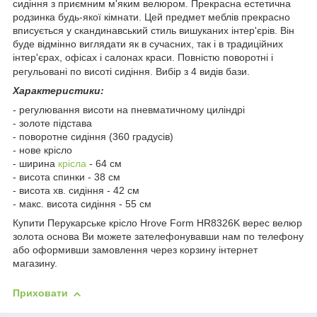
сидіння з приємним м'яким велюром. Прекрасна естетична
родзинка будь-якої кімнати. Цей предмет меблів прекрасно
вписується у скандинавський стиль вишуканих інтер'єрів. Він
буде відмінно виглядати як в сучасних, так і в традиційних
інтер'єрах, офісах і салонах краси. Повністю поворотні і
регульовані по висоті сидіння. Вибір з 4 видів бази.
Характеристики:
- регулювання висоти на пневматичному циліндрі
- золоте підстава
- поворотне сидіння (360 градусів)
- нове крісло
- ширина
крісла
- 64 см
- висота спинки - 38 см
- висота хв. сидіння - 42 см
- макс. висота сидіння - 55 см
Купити Перукарське крісло Hrove Form HR8326K верес велюр
золота основа Ви можете зателефонувавши нам по телефону
або оформивши замовлення через корзину інтернет
магазину.
Приховати