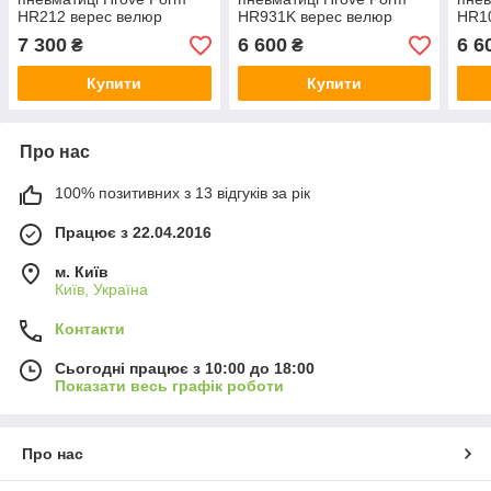
HR212 верес велюр
HR931K верес велюр
HR1
основа золото
золота основа
золо
7 300
6 600
6 6
₴
₴
Купити
Купити
Про нас
100% позитивних з 13 відгуків за рік
Працює з 22.04.2016
м. Київ
Київ, Україна
Контакти
Сьогодні працює з 10:00 до 18:00
Показати весь графік роботи
Про нас