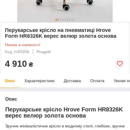
Перукарське крісло на пневматиці Hrove
Form HR8326K верес велюр золота основа
Немає в наявності
Код: hr8326k
Роздріб
4 910
₴
Опис
Характеристики
Доставка
Оплата
Умови п
Опис
Перукарське крісло Hrove Form HR8326K
верес велюр золота основа
Зручне мінімалістичне крісло в модному стилі, глибоке, зручне