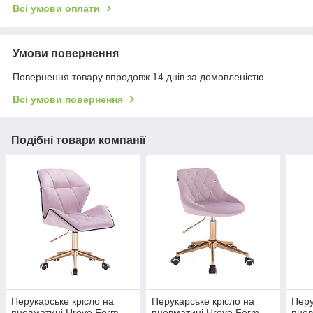
Всі умови оплати
Умови повернення
Повернення товару впродовж 14 днів за домовленістю
Всі умови повернення
Подібні товари компанії
Перукарське крісло на
Перукарське крісло на
Перу
пневматиці Hrove Form
пневматиці Hrove Form
пнев