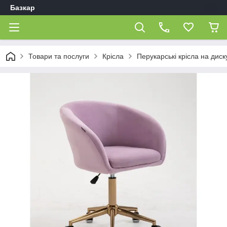
Базкар
Товари та послуги
Крісла
Перукарські крісла на диск