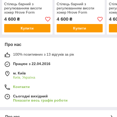
Стілець барний з
Стілець барний з
Стіл
регулюванням висоти
регулюванням висоти
регу
хокер Hrove Form
хокер Hrove Form
хоке
HR1054W чорний велюр
HR1054W графіт велюр
HR1
4 600
4 600
4 6
₴
₴
чорна основа
чорна основа
чорн
Купити
Купити
Про нас
100% позитивних з 13 відгуків за рік
Працює з 22.04.2016
м. Київ
Київ, Україна
Контакти
Сьогодні вихідний
Показати весь графік роботи
Про нас