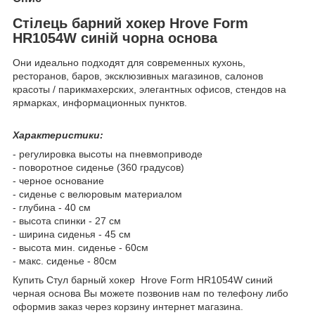
Стілець барний хокер Hrove Form
HR1054W синій чорна основа
Они идеально подходят для современных кухонь,
ресторанов, баров, эксклюзивных магазинов, салонов
красоты / парикмахерских, элегантных офисов, стендов на
ярмарках, информационных пунктов.
Характеристики:
- регулировка высоты на пневмоприводе
- поворотное сиденье (360 градусов)
- черное основание
- сиденье с велюровым материалом
- глубина - 40 см
- высота спинки - 27 см
- ширина сиденья - 45 см
- высота мин. сиденье - 60см
- макс. сиденье - 80см
Купить Стул барный хокер Hrove Form HR1054W синий
черная основа Вы можете позвонив нам по телефону либо
оформив заказ через корзину интернет магазина.