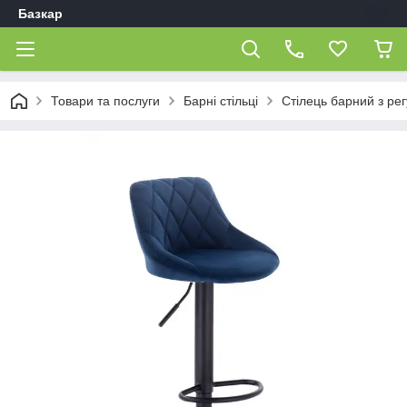
Базкар
Товари та послуги
Барні стільці
Стілець барний з р